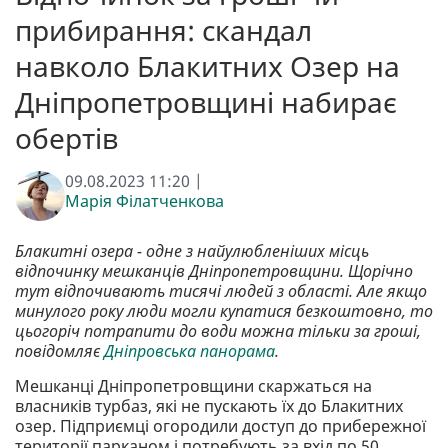
прибирання: скандал
навколо Блакитних Озер на
Дніпропетровщині набирає
обертів
09.08.2023 11:20 |
Марія Філатченкова
Блакитні озера - одне з найулюбленіших місць
відпочинку мешканців Дніпропетровщини. Щорічно
тут відпочивають тисячі людей з області. Але якщо
минулого року люди могли купатися безкоштовно, то
цьогоріч потрапити до води можна тільки за гроші,
повідомляє
Дніпровська панорама
.
Мешканці Дніпропетровщини скаржаться на
власників турбаз, які не пускають їх до Блакитних
озер. Підприємці огородили доступ до прибережної
території парканом і потребують за вхід по 50