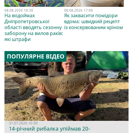
08.08.2026 18:30
08.08.2026 17:00
На водоймах
Як заквасити помідори
Дніпропетровської
вдома: швидкий рецепт
області вводять сезонну
із консервованим хріном
заборону на вилов раків:
які штрафи
ПОПУЛЯРНЕ ВІДЕО
31.07.2026 16:00
14-річний рибалка упіймав 20-