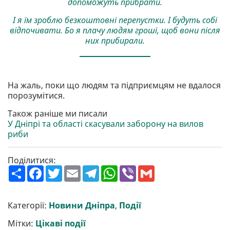
допоможуть прибрати.
І я їм зроблю безкоштовні перепустки. І будуть собі
відпочивати. Бо я плачу людям гроші, щоб вони після
них прибирали.
На жаль, поки що людям та підприємцям не вдалося
порозумітися.
Також раніше ми писали
У Дніпрі та області скасували заборону на вилов
риби
Поділитися:
П
F
T
E
T
W
V
G
о
a
w
m
e
h
i
m
ш
c
i
a
l
a
b
a
и
e
t
i
e
t
e
i
р
b
t
l
g
s
r
l
Категорії:
Новини Дніпра
,
Події
и
o
e
r
A
т
o
r
a
p
Мітки:
Цікаві події
и
k
m
p