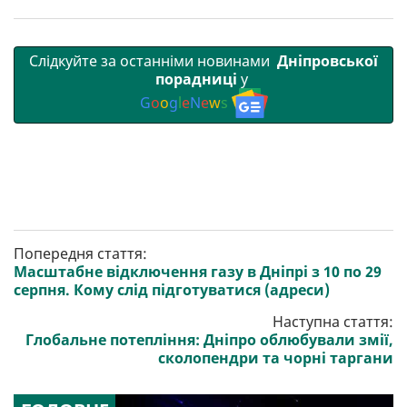
Слідкуйте за останніми новинами
Дніпровської
порадниці
у
G
o
o
g
l
e
N
e
w
s
Попередня стаття:
Масштабне відключення газу в Дніпрі з 10 по 29
серпня. Кому слід підготуватися (адреси)
Наступна стаття:
Глобальне потепління: Дніпро облюбували змії,
сколопендри та чорні таргани