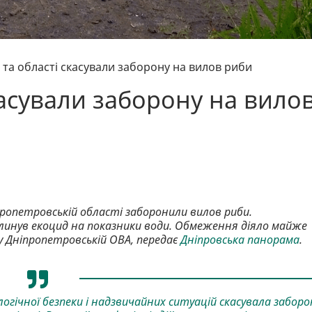
і та області скасували заборону на вилов риби
скасували заборону на вило
іпропетровській області заборонили вилов риби.
плинув екоцид на показники води. Обмеження діяло майже
и у Дніпропетровській ОВА, передає
Дніпровська панорама
.
огічної безпеки і надзвичайних ситуацій скасувала заборо