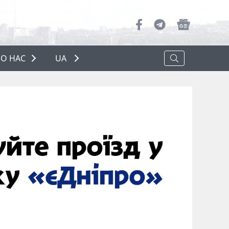
О НАС
UA
ПРО НАС
РЕКЛАМА
ПОЛІТИКА КОНФІДЕНЦІЙНОСТІ