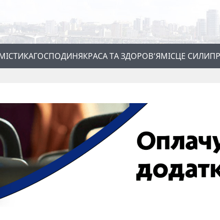
МІСТИКА
ГОСПОДИНЯ
КРАСА ТА ЗДОРОВ’Я
МІСЦЕ СИЛИ
ПР