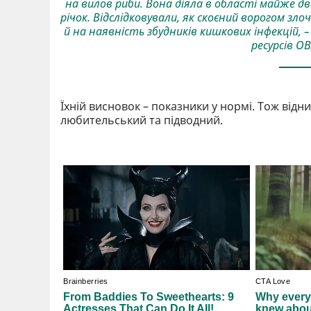
на вилов риби. Вона діяла в області майже дв
річок. Відслідковували, як скоєний ворогом зло
й на наявність збудників кишкових інфекцій,
ресурсів О
Їхній висновок – показники у нормі. Тож від
любительський та підводний.