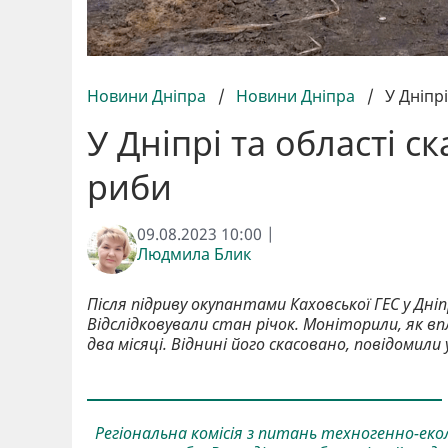
Новини Дніпра
/
Новини Дніпра
/
У Дніпр
У Дніпрі та області 
риби
09.08.2023 10:00 |
Людмила Блик
Після підриву окупантами Каховської ГЕС у Дн
Відслідковували стан річок. Моніторили, як в
два місяці. Віднині його скасовано, повідомил
Регіональна комісія з питань техногенно-екол