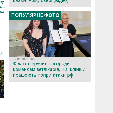
Блакитному озері (відео)
ну
 її
их
ПОПУЛЯРНЕ ФОТО
07.08.2026 18:03
Філатов вручив нагороди
командам ветлікарів, чиї клініки
працюють попри атаки рф