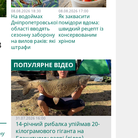
08.08.2026 18:30
08.08.2026 17:00
На водоймах
Як заквасити
Дніпропетровської
помідори вдома:
області вводять
швидкий рецепт із
сезонну заборону
консервованим
в
на вилов раків: які
хріном
штрафи
ПОПУЛЯРНЕ ВІДЕО
31.07.2026 16:00
14-річний рибалка упіймав 20-
кілограмового гіганта на
ну