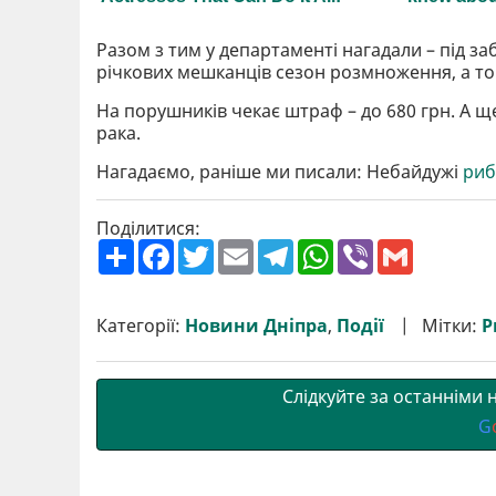
Разом з тим у департаменті нагадали – під з
річкових мешканців сезон розмноження, а том
На порушників чекає штраф – до 680 грн. А щ
рака.
Нагадаємо, раніше ми писали: Небайдужі
риб
Поділитися:
П
F
T
E
T
W
V
G
о
a
w
m
e
h
i
m
ш
c
i
a
l
a
b
a
и
e
t
i
e
t
e
i
р
b
t
l
g
s
r
l
Категорії:
Новини Дніпра
,
Події
Мітки:
Р
и
o
e
r
A
т
o
r
a
p
и
k
m
p
Слідкуйте за останніми
G