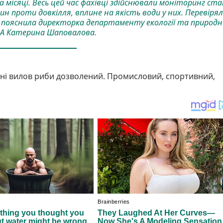
а місяці. Весь цей час фахівці здійснювали моніторинг ста
чин проти довкілля, вплине на якість води у них. Перевіряли
 – пояснила директорка департаменту екології та природн
ВА Катерина Шаповалова.
нині вилов риби дозволений. Промисловий, спортивний,