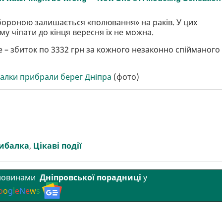
абороною залишається «полювання» на раків. У цих
у чіпати до кінця вересня їх не можна.
е – збиток по 3332 грн за кожного незаконно спійманого
алки прибрали берег Дніпра
(фото)
ибалка
,
Цікаві події
 новинами
Дніпровської порадниці
у
o
o
g
l
e
N
e
w
s