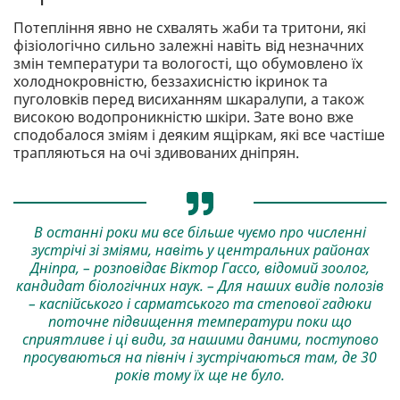
Потепління явно не схвалять жаби та тритони, які
фізіологічно сильно залежні навіть від незначних
змін температури та вологості, що обумовлено їх
холоднокровністю, беззахисністю ікринок та
пуголовків перед висиханням шкаралупи, а також
високою водопроникністю шкіри. Зате воно вже
сподобалося зміям і деяким ящіркам, які все частіше
трапляються на очі здивованих дніпрян.
В останні роки ми все більше чуємо про численні
зустрічі зі зміями, навіть у центральних районах
Дніпра, – розповідає Віктор Гассо, відомий зоолог,
кандидат біологічних наук. – Для наших видів полозів
– каспійського і сарматського та степової гадюки
поточне підвищення температури поки що
сприятливе і ці види, за нашими даними, поступово
просуваються на північ і зустрічаються там, де 30
років тому їх ще не було.