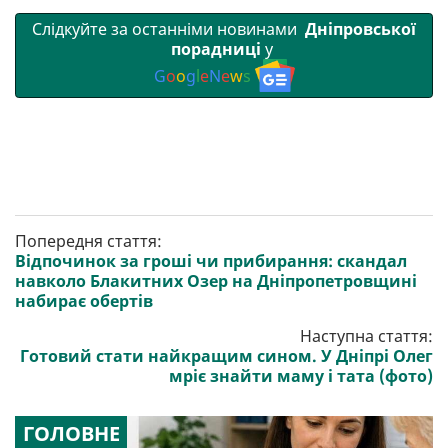
Слідкуйте за останніми новинами
Дніпровської
порадниці
у
G
o
o
g
l
e
N
e
w
s
Попередня стаття:
Відпочинок за гроші чи прибирання: скандал
навколо Блакитних Озер на Дніпропетровщині
набирає обертів
Наступна стаття:
Готовий стати найкращим сином. У Дніпрі Олег
мріє знайти маму і тата (фото)
ГОЛОВНЕ