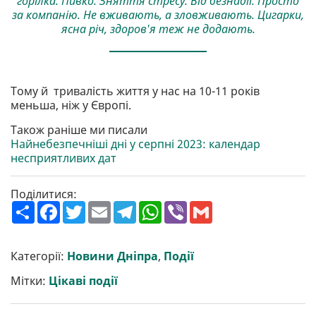
горілка. Пивко. Зняття стресу. Від безнадії. Просто
за компанію. Не вживають, а зловживають. Цигарки,
ясна річ, здоров'я теж не додають.
Тому й тривалість життя у нас на 10-11 років
меньша, ніж у Європі.
Також раніше ми писали
Найнебезпечніші дні у серпні 2023: календар
несприятливих дат
Поділитися:
П
F
T
E
T
W
V
G
о
a
w
m
e
h
i
m
ш
c
i
a
l
a
b
a
и
e
t
i
e
t
e
i
р
b
t
l
g
s
r
l
Категорії:
Новини Дніпра
,
Події
и
o
e
r
A
т
o
r
a
p
Мітки:
Цікаві події
и
k
m
p