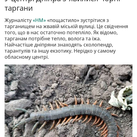
таргани
Журналісту
«НМ»
«пощастило» зустрітися з
тарганищем на жвавій міській вулиці. Це свідчення
того, що в нас остаточно потепліло. Як відомо,
тарганам потрібне тепло, волога та їжа.
Найчастіше дніпряни знаходять сколопендр,
тарантулів та іншу екзотику. Нерідко у самому
обласному центрі.