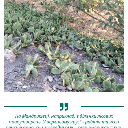
На Мандриківці, наприклад, є ділянки лісових
новоутворень. У верхньому ярусі – робінія та ясен
пенсильванський, у середньому – клен американський,