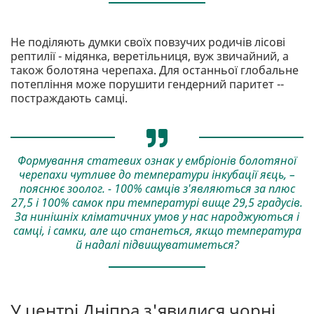
Не поділяють думки своїх повзучих родичів лісові
рептилії - мідянка, веретільниця, вуж звичайний, а
також болотяна черепаха. Для останньої глобальне
потепління може порушити гендерний паритет --
постраждають самці.
Формування статевих ознак у ембріонів болотяної
черепахи чутливе до температури інкубації яєць, –
пояснює зоолог. - 100% самців з'являються за плюс
27,5 і 100% самок при температурі вище 29,5 градусів.
За нинішніх кліматичних умов у нас народжуються і
самці, і самки, але що станеться, якщо температура
й надалі підвищуватиметься?
У центрі Дніпра з'явилися чорні