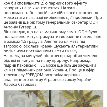
хоч би сповільнити дію парникового ефекту
говорять на всіх континентах. На жаль,
повномасштабне російське військове вторгнення
може стати на заваді вирішенню цієї проблеми. Про
це заявив ще рік тому генеральний секретар ООН
Антоніу Гутерріш.
Він нагадав, що на кліматичному саміті ООН було
поставлено мету стримувати глобальне потепління
в рамках 1,5 градусів. Але тепер ця мета під
загрозою, оскільки країни шукають альтернативи
російським постачанням нафти та газу.
На жаль, за минулий рік агресор наробив чимало
бід, які вплинуть на нашу природу. Наприклад,
підрив Каховської ГЕС може ще більше засушити
клімат південних регіонів України. Про це в ефірі
телеканалу FREEДОМ розповіла керівник
аналітичного центру Аграрного союзу України
Лариса Старікова.