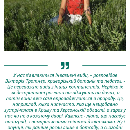
У нас з'являються інвазивні види, – розповідає
Вікторія Тротнер, криворізький ботанік та педагог. -
Це переважно види з інших континентів. Нерідко їх
як декоративні рослини висаджують на дачах, а
потім вони вже самі впроваджуються в природу. Це,
наприклад, юкка нитчаста, яка ще нещодавно
зустрічалася в Криму та Херсонській області, а зараз у
нас чи не в кожному дворі. Кампсис - ліана, що нагадує
виноград, з помаранчевими квітами-дзвіночками. Ну і
опунції, які раніше росли лише в ботсаду, а сьогодні