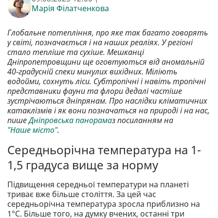
Марія Філатченкова
Глобальне потепління, про яке так багато говорять
у світі, позначається і на наших реаліях. У регіоні
стало тепліше та сухіше. Мешканці
Дніпропетровщини ще оговтуються від аномальній
40-градусній спеки минулих вихідних. Міліють
водойми, сохнуть ліси. Субтропічні і навіть тропічні
представники фауни та флори дедалі частіше
зустрічаються дніпрянам. Про наслідки кліматичних
катаклізмів і як вони позначаться на природі і на нас,
пише
Дніпровська панорама
з посиланням на
"Наше місто"
.
Середньорічна температура на 1-
1,5 градуса вище за норму
Підвищення середньої температури на планеті
триває вже більше століття. За цей час
середньорічна температура зросла приблизно на
1°С. Більше того, на думку вчених, останні три