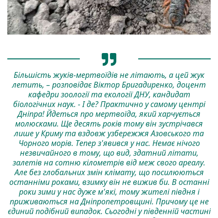
Більшість жуків-мертвоїдів не літають, а цей жук
летить, – розповідає Віктор Бригадиренко, доцент
кафедри зоології та екології ДНУ, кандидат
біологічних наук. - І де? Практично у самому центрі
Дніпра! Йдеться про мертвоїда, який харчується
молюсками. Ще десять років тому він зустрічався
лише у Криму та вздовж узбережжя Азовського та
Чорного морів. Тепер з'явився у нас. Немає нічого
незвичайного в тому, що вид, здатний літати,
залетів на сотню кілометрів від меж свого ареалу.
Але без глобальних змін клімату, що посилюються
останніми роками, взимку він не вижив би. В останні
роки зими у нас дуже м'які, тому жителі півдня і
приживаються на Дніпропетровщині. Причому це не
єдиний подібний випадок. Сьогодні у південній частині