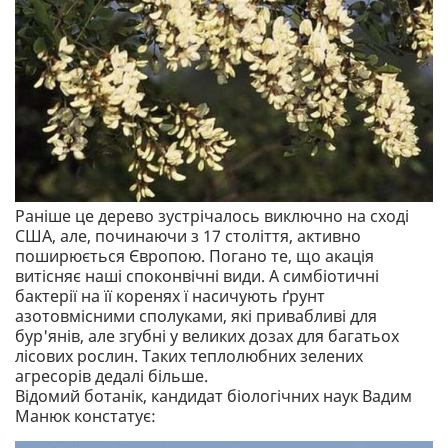
Раніше це дерево зустрічалось виключно на сході
США, але, починаючи з 17 століття, активно
поширюється Європою. Погано те, що акація
витісняє наші споконвічні види. А симбіотичні
бактерії на її коренях ї насичують ґрунт
азотовмісними сполуками, які привабливі для
бур'янів, але згубні у великих дозах для багатьох
лісових рослин. Таких теплолюбних зелених
агресорів дедалі більше.
Відомий ботанік, кандидат біологічних наук Вадим
Манюк констатує: