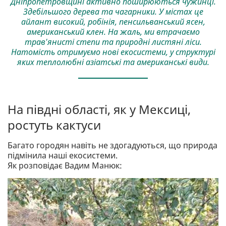
Дніпропетровщині активно поширюються чужинці.
Здебільшого дерева та чагарники. У містах це
айлант високий, робінія, пенсильванський ясен,
американський клен. На жаль, ми втрачаємо
трав'янисті степи та природні листяні ліси.
Натомість отримуємо нові екосистеми, у структурі
яких теплолюбні азіатські та американські види.
На півдні області, як у Мексиці,
ростуть кактуси
Багато городян навіть не здогадуються, що природа
підмінила наші екосистеми.
Як розповідає Вадим Манюк: