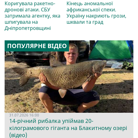
Коригувала ракетно-
Кінець аномальної
дронові атаки. СБУ
африканської спеки.
затримала агентку, яка
Україну накриють грози,
шпигувала на
шквали та град
Дніпропетровщині
ПОПУЛЯРНЕ ВІДЕО
31.07.2026 16:00
14-річний рибалка упіймав 20-
кілограмового гіганта на Блакитному озері
(відео)