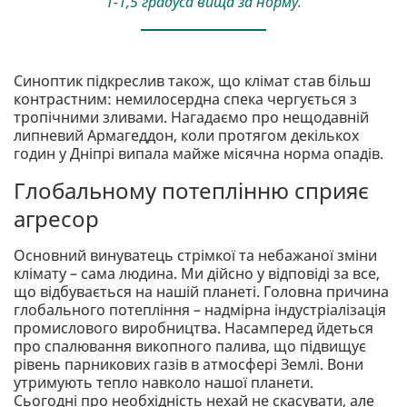
1-1,5 градуса вища за норму.
Синоптик підкреслив також, що клімат став більш
контрастним: немилосердна спека чергується з
тропічними зливами. Нагадаємо про нещодавній
липневий Армагеддон, коли протягом декількох
годин у Дніпрі випала майже місячна норма опадів.
Глобальному потеплінню сприяє
агресор
Основний винуватець стрімкої та небажаної зміни
клімату – сама людина. Ми дійсно у відповіді за все,
що відбувається на нашій планеті. Головна причина
глобального потепління – надмірна індустріалізація
промислового виробництва. Насамперед йдеться
про спалювання викопного палива, що підвищує
рівень парникових газів в атмосфері Землі. Вони
утримують тепло навколо нашої планети.
Сьогодні про необхідність нехай не скасувати, але