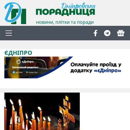
новини, плітки та поради
ЄДНІПРО