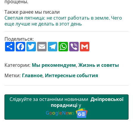
прощены.
Также ранее мы писали
Светлая пятница: не стоит работать в земле. Чего
еще лучше не делать в этот день
Поделиться:
П
F
T
E
T
W
V
G
о
a
w
m
e
h
i
m
ш
c
i
a
l
a
b
a
и
e
t
i
e
t
e
i
р
b
t
l
g
s
r
l
Категории:
Мы рекомендуем
,
Жизнь и советы
и
o
e
r
A
т
o
r
a
p
Метки:
Главное
,
Интересные события
и
k
m
p
Слідкуйте за останніми новинами
Дніпровської
порадниці
у
G
o
o
g
l
e
N
e
w
s