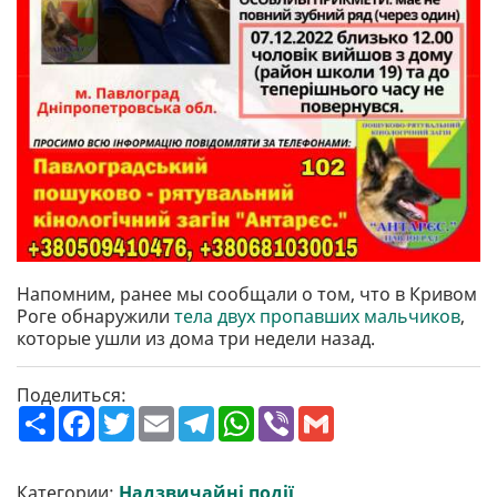
Напомним, ранее мы сообщали о том, что в Кривом
Роге обнаружили
тела двух пропавших мальчиков
,
которые ушли из дома три недели назад.
Поделиться:
П
F
T
E
T
W
V
G
о
a
w
m
e
h
i
m
ш
c
i
a
l
a
b
a
и
e
t
i
e
t
e
i
р
b
t
l
g
s
r
l
Категории:
Надзвичайні події