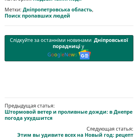
и
o
e
r
A
т
o
r
a
p
Метки:
Дніпропетровська область
,
и
k
m
p
Поиск пропавших людей
Слідкуйте за останніми новинами
Дніпровської
порадниці
у
G
o
o
g
l
e
N
e
w
s
Предыдущая статья:
Штормовой ветер и проливные дожди: в Днепре
погода ухудшится
Следующая статья:
Этим вы удивите всех на Новый год: рецепт