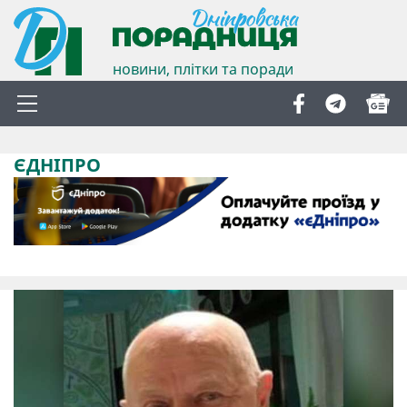
новини, плітки та поради
ЄДНІПРО