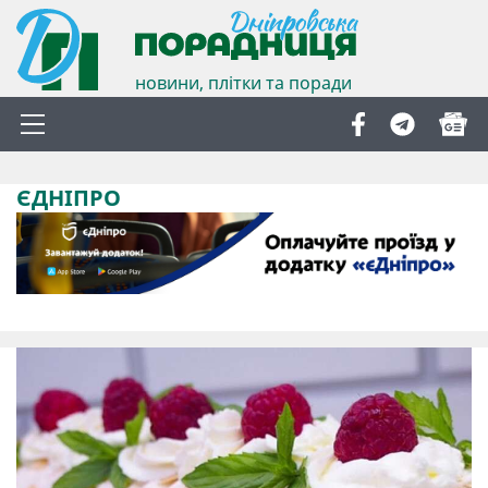
новини, плітки та поради
ЄДНІПРО