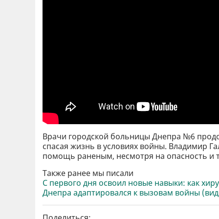
Врачи городской больницы Днепра №6 продо
спасая жизнь в условиях войны. Владимир Га
помощь раненым, несмотря на опасность и т
Также ранее мы писали
С первого дня освоил новые навыки: как х
Днепра адаптировался к вызовам войны (вид
Поделиться: