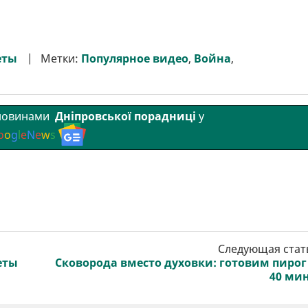
еты
Метки:
Популярное видео
,
Война
,
 новинами
Дніпровської порадниці
у
o
o
g
l
e
N
e
w
s
Следующая стат
еты
Сковорода вместо духовки: готовим пирог
40 ми