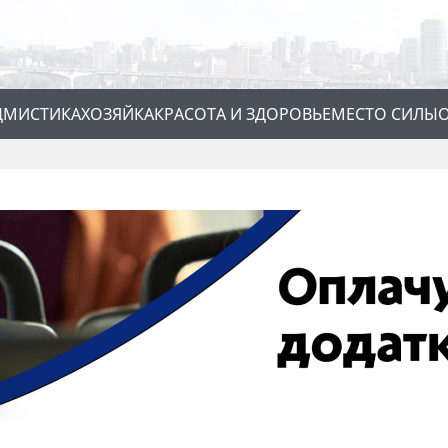
Д
МИСТИКА
ХОЗЯЙКА
КРАСОТА И ЗДОРОВЬЕ
МЕСТО СИЛЫ
О