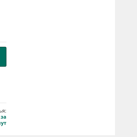
ья:
 за
нут