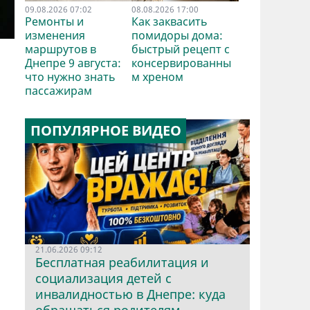
09.08.2026 07:02
08.08.2026 17:00
Ремонты и
Как заквасить
изменения
помидоры дома:
маршрутов в
быстрый рецепт с
Днепре 9 августа:
консервированны
что нужно знать
м хреном
пассажирам
ПОПУЛЯРНОЕ ВИДЕО
21.06.2026 09:12
Бесплатная реабилитация и
социализация детей с
инвалидностью в Днепре: куда