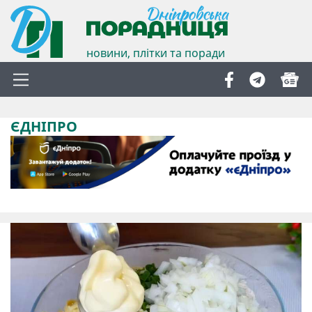
новини, плітки та поради
ЄДНІПРО