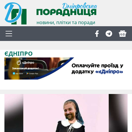
новини, плітки та поради
ЄДНІПРО