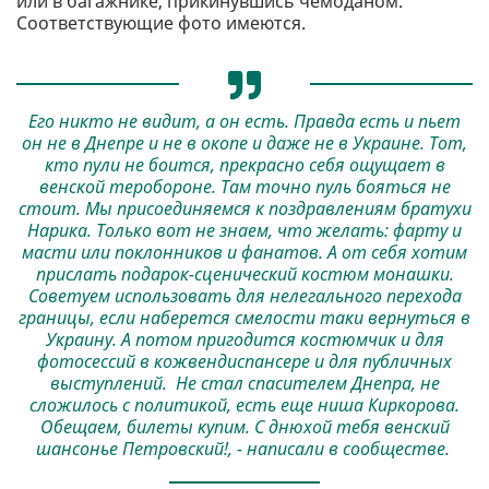
или в багажнике, прикинувшись чемоданом.
Соответствующие фото имеются.
Его никто не видит, а он есть. Правда есть и пьет
он не в Днепре и не в окопе и даже не в Украине. Тот,
кто пули не боится, прекрасно себя ощущает в
венской теробороне. Там точно пуль бояться не
стоит. Мы присоединяемся к поздравлениям братухи
Нарика. Только вот не знаем, что желать: фарту и
масти или поклонников и фанатов. А от себя хотим
прислать подарок-сценический костюм монашки.
Советуем использовать для нелегального перехода
границы, если наберется смелости таки вернуться в
Украину. А потом пригодится костюмчик и для
фотосессий в кожвендиспансере и для публичных
выступлений. Не стал спасителем Днепра, не
сложилось с политикой, есть еще ниша Киркорова.
Обещаем, билеты купим. С днюхой тебя венский
шансонье Петровский!, - написали в сообществе.