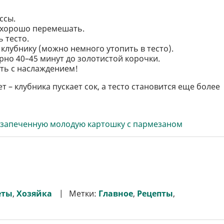
ссы.
 хорошо перемешать.
 тесто.
 клубнику (можно немного утопить в тесто).
но 40–45 минут до золотистой корочки.
ать с наслаждением!
т – клубника пускает сок, а тесто становится еще более
м запеченную молодую картошку с пармезаном
еты
,
Хозяйка
Метки:
Главное
,
Рецепты
,