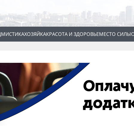
Д
МИСТИКА
ХОЗЯЙКА
КРАСОТА И ЗДОРОВЬЕ
МЕСТО СИЛЫ
О