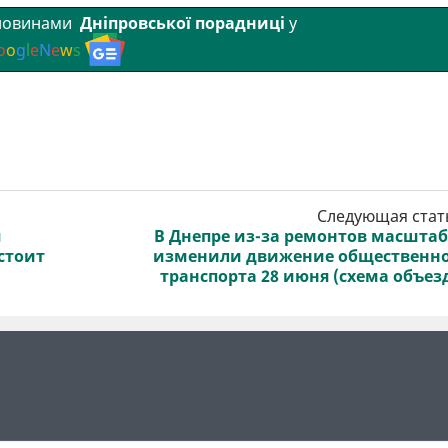
 новинами
Дніпровської порадниці
у
o
o
g
l
e
N
e
w
s
Следующая стат
я
В Днепре из-за ремонтов масшта
стоит
изменили движение общественн
транспорта 28 июня (схема объез