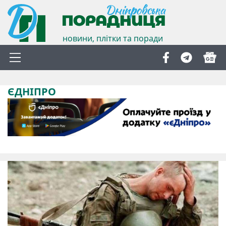
новини, плітки та поради
ЄДНІПРО