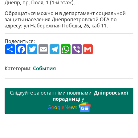
Днепр, пр. Поля, 1 (1-й этаж).
Обращаться можно и в департамент социальной
защиты населения Днепропетровской ОГА по
адресу: ул Набережная Победы, 26, каб 11.
Поделиться:
П
F
T
E
T
W
V
G
о
a
w
m
e
h
i
m
ш
c
i
a
l
a
b
a
и
e
t
i
e
t
e
i
р
b
t
l
g
s
r
l
Категории:
События
и
o
e
r
A
т
o
r
a
p
и
k
m
p
Слідкуйте за останніми новинами
Дніпровської
порадниці
у
G
o
o
g
l
e
N
e
w
s