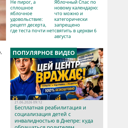
Не пирог, а
Яблочный Спас по
сплошное
новому календарю:
яблочное
что можно и
удовольствие:
категорически
рецепт десерта,
запрещено
где теста почти нет
святить в церкви 6
августа
,
ПОПУЛЯРНОЕ ВИДЕО
21.06.2026 09:12
Бесплатная реабилитация и
социализация детей с
инвалидностью в Днепре: куда
обращаться родителям