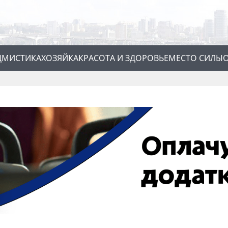
Д
МИСТИКА
ХОЗЯЙКА
КРАСОТА И ЗДОРОВЬЕ
МЕСТО СИЛЫ
О