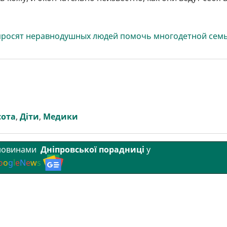
 просят неравнодушных людей помочь многодетной сем
сота
,
Діти
,
Медики
 новинами
Дніпровської порадниці
у
o
o
g
l
e
N
e
w
s