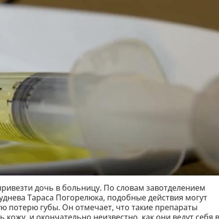
привезти дочь в больницу. По словам завотделением
уднева Тараса Погорелюка, подобные действия могут
ую потерю губы. Он отмечает, что такие препараты
 кожу, и окончательно неизвестно, как они ведут себя 