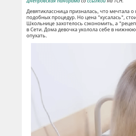
Днепровская панорама
со
ссылкой
на ТСН.
Девятиклассница призналась, что мечтала о 
подобных процедур. Но цена "кусалась", сто
Школьнице захотелось сэкономить, а "рецепт
в Сети. Дома девочка уколола себе в нижнюю 
опухать.