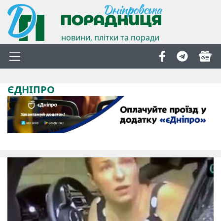
новини, плітки та поради
ЄДНІПРО