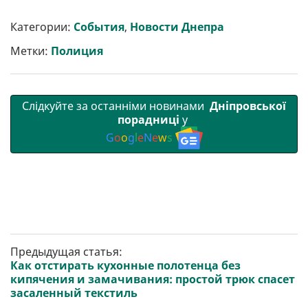
ш
c
i
a
l
a
b
a
и
e
t
i
e
t
e
i
р
b
t
l
g
s
r
l
Категории:
События
,
Новости Днепра
и
o
e
r
A
т
o
r
a
p
Метки:
Полиция
и
k
m
p
Слідкуйте за останніми новинами
Дніпровської
порадниці
у
G
o
o
g
l
e
N
e
w
s
Предыдущая статья:
Как отстирать кухонные полотенца без
кипячения и замачивания: простой трюк спасет
засаленный текстиль