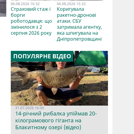
06.08.2026 16:32
06.08.2026 15:32
Страховий стаж і
Коригувала
борги
ракетно-дронові
роботодавця: що
атаки. СБУ
змінилося з 2
затримала агентку,
серпня 2026 року
яка шпигувала на
Дніпропетровщині
ПОПУЛЯРНЕ ВІДЕО
31.07.2026 16:00
14-річний рибалка упіймав 20-
кілограмового гіганта на
Блакитному озері (відео)