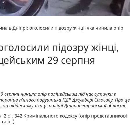
ина в Дніпрі: оголосили підозру жінці, яка чинила опір
оголосили підозру жінці,
іцейським 29 серпня
 29 серпня чинила опір поліцейським під час сутички з
поранив п'яного порушника ПДР Джумбері Сілогаву. Про це
 на відділ комунікації поліції Дніпропетровської області.
. 2 ст. 342 Кримінального кодексу (опір представникові
а ін.).