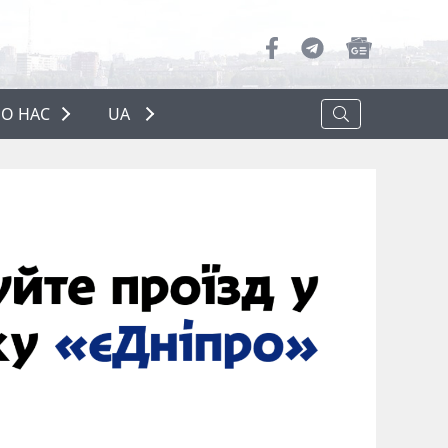
О НАС
UA
ПРО НАС
РЕКЛАМА
ПОЛІТИКА КОНФІДЕНЦІЙНОСТІ