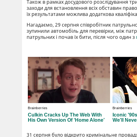
Також в рамках досудового розслідування трив
заходи для встановлення всіх обставин прав
їх результатами можлива додаткова кваліфіка
Нагадаємо, 29 серпня співробітник патрульної
зупинили автомобіль для перевірки, між патр
патрульних і почав їх бити, після чого один з
31 серпня було відкрито кримінальне провад