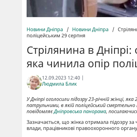
Новини Дніпра
/
Новини Дніпра
/
Стрілян
поліцейським 29 серпня
Стрілянина в Дніпрі: 
яка чинила опір пол
12.09.2023 12:40 |
Людмила Блик
У Дніпрі оголосили підозру 23-річній жінці, яка
патрульними, в якій поліцейський смертельно 
повідомляє
Дніпровська панорама
, посилаючись
Зазначається, що жінка отримала підозру за ч
влади, працівникові правоохоронного органу т