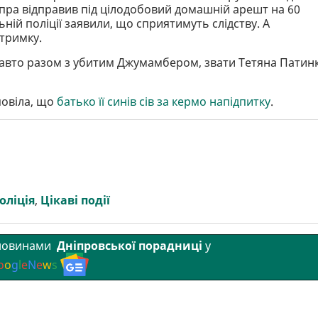
іпра відправив під цілодобовий домашній арешт на 60
ній поліції заявили, що сприятимуть слідству. А
тримку.
в авто разом з убитим Джумамбером, звати Тетяна Патинк
повіла, що
батько її синів сів за кермо напідпитку
.
оліція
,
Цікаві події
 новинами
Дніпровської порадниці
у
o
o
g
l
e
N
e
w
s