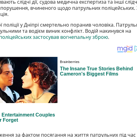
ають слідчі дії, судова медична експертиза та інші слідч
опорушення, вчиненого щодо патрульних поліцейських. 
ція.
 поліції у Дніпрі смертельно поранив чоловіка. Патруль
ульними та водієм виник конфлікт. Водій накинувся на
поліцейських застосував вогнепальну зброю
.
ження за фактом посягання на життя патрульних під час