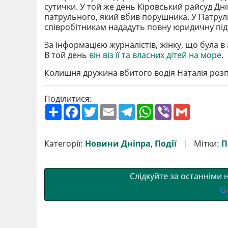
сутички. У той же день Кіровський райсуд Дн
патрульного, який вбив порушника. У Патруль
співробітникам нададуть повну юридичну під
За інформацією журналістів, жінку, що була 
В той день
він віз її та власних дітей на море
.
Колишня дружина вбитого водія Наталія роз
Поділитися:
П
F
T
E
T
W
V
G
о
a
w
m
e
h
i
m
ш
c
i
a
l
a
b
a
и
e
t
i
e
t
e
i
р
b
t
l
g
s
r
l
Категорії:
Новини Дніпра
,
Події
Мітки:
П
и
o
e
r
A
т
o
r
a
p
и
k
m
p
Слідкуйте за останніми
G