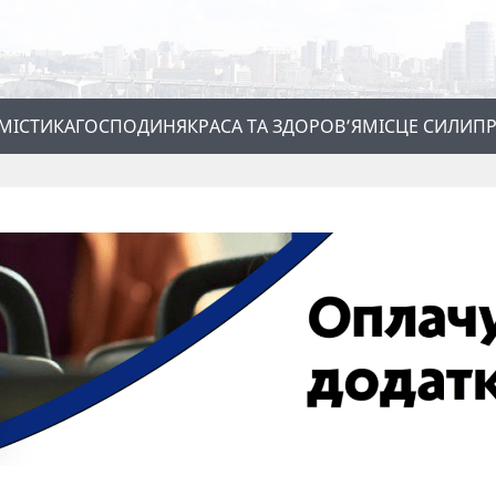
МІСТИКА
ГОСПОДИНЯ
КРАСА ТА ЗДОРОВ’Я
МІСЦЕ СИЛИ
ПР