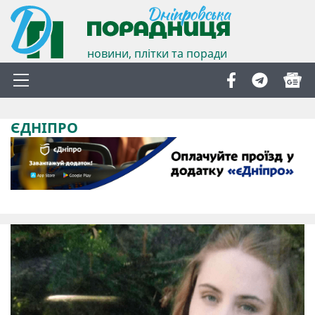
новини, плітки та поради
ЄДНІПРО