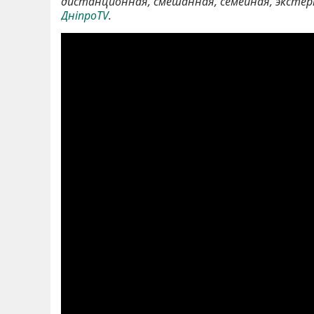
дистанционная, смешанная, семейная, эксте
ДніпроTV
.