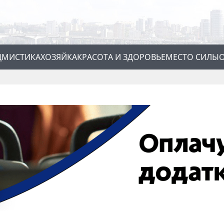
Д
МИСТИКА
ХОЗЯЙКА
КРАСОТА И ЗДОРОВЬЕ
МЕСТО СИЛЫ
О