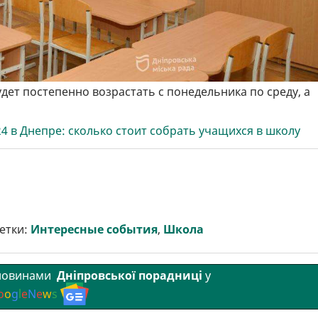
дет постепенно возрастать с понедельника по среду, а
4 в Днепре: сколько стоит собрать учащихся в школу
етки:
Интересные события
,
Школа
 новинами
Дніпровської порадниці
у
o
o
g
l
e
N
e
w
s