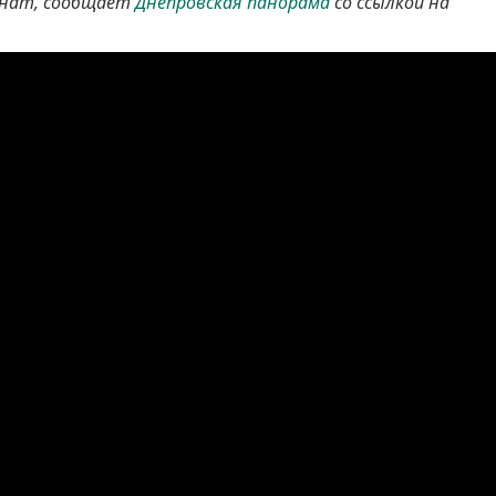
рнат, сообщает
Днепровская панорама
со ссылкой на