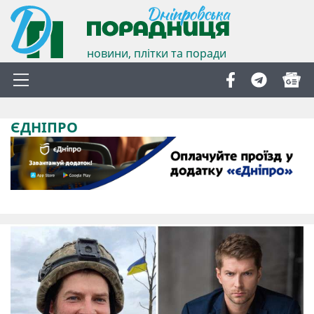
новини, плітки та поради
ЄДНІПРО