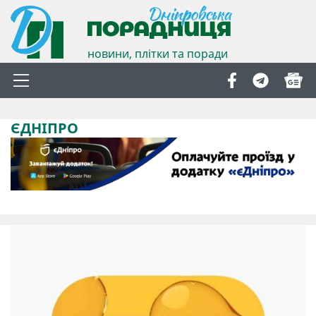
новини, плітки та поради
ЄДНІПРО