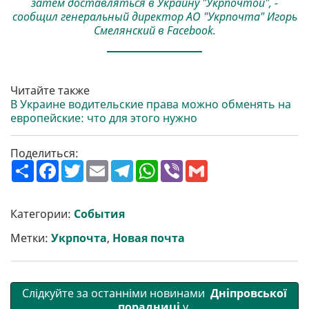
затем доставляться в Украину "Укрпочтой", -
сообщил генеральный директор АО "Укрпочта" Игорь
Смелянский в Facebook.
Читайте также
В Украине водительские права можно обменять на
европейские: что для этого нужно
Поделиться:
П
F
T
E
T
W
V
G
о
a
w
m
e
h
i
m
ш
c
i
a
l
a
b
a
и
e
t
i
e
t
e
i
р
b
t
l
g
s
r
l
Категории:
События
и
o
e
r
A
т
o
r
a
p
Метки:
Укрпочта
,
Новая почта
и
k
m
p
Слідкуйте за останніми новинами
Дніпровської
порадниці
у