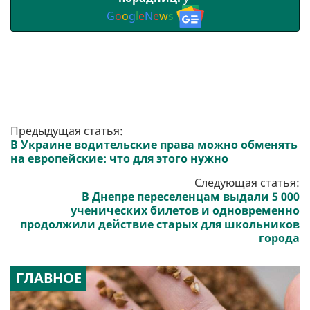
G
o
o
g
l
e
N
e
w
s
Предыдущая статья:
В Украине водительские права можно обменять
на европейские: что для этого нужно
Следующая статья:
В Днепре переселенцам выдали 5 000
ученических билетов и одновременно
продолжили действие старых для школьников
города
ГЛАВНОЕ