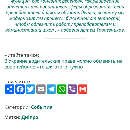
функции, как «дневник ребенка», «формирование
отчетов» для работников сферы образования, ведь
преподаватели должны обучать детей, поэтому мы
модернизируем процессы бумажной отчетности,
чтобы облегчить работу преподавателям и
администрации школ , – добавил Артем Трапезников.
Читайте также:
В Украине водительские права можно обменять на
европейские: что для этого нужно
Поделиться:
П
F
T
E
T
W
V
G
о
a
w
m
e
h
i
m
ш
c
i
a
l
a
b
a
и
e
t
i
e
t
e
i
р
b
t
l
g
s
r
l
Категории:
События
и
o
e
r
A
т
o
r
a
p
Метки:
Дніпро
и
k
m
p