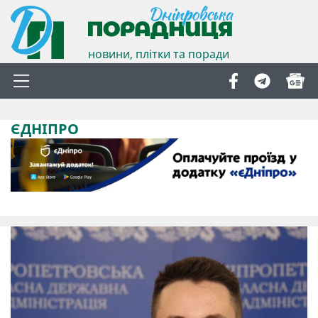
новини, плітки та поради
ЄДНІПРО