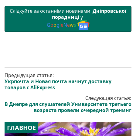
Слідкуйте за останніми новинами
Дніпровської
порадниці
у
G
o
o
g
l
e
N
e
w
s
Предыдущая статья:
Укрпочта и Новая почта начнут доставку
товаров с AliExpress
Следующая статья:
В Днепре для слушателей Университета третьего
возраста провели очередной тренинг
ГЛАВНОЕ