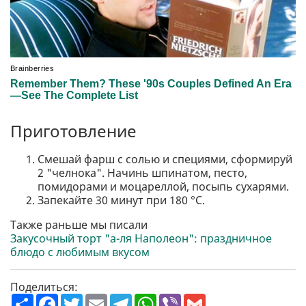
Приготовление
Смешай фарш с солью и специями, сформируй
2 "челнока". Начинь шпинатом, песто,
помидорами и моцареллой, посыпь сухарями.
Запекайте 30 минут при 180 °C.
Также раньше мы писали
Закусочный торт "а-ля Наполеон": праздничное
блюдо с любимым вкусом
Поделиться:
П
F
T
E
T
W
V
G