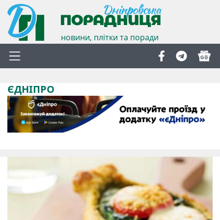
новини, плітки та поради
ЄДНІПРО