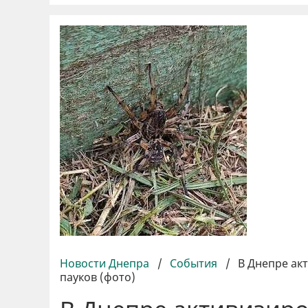
Новости Днепра
/
События
/
В Днепре ак
пауков (фото)