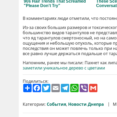
В комментариях люди отметили, что постоянн
Из-за своих больших размеров и токсическог
большинство видов тарантулов не представ
что яд тарантулов смертоносный, но на самом
ощущения и небольшую опухоль, которые про
последствия он может повлечь только при на
все равно лучше держаться подальше от тар
Напомним, ранее мы писали: Пахнет как лип
заметили уникальное дерево с цветами
Поделиться:
П
F
T
E
T
W
V
G
о
a
w
m
e
h
i
m
ш
c
i
a
l
a
b
a
и
e
t
i
e
t
e
i
р
b
t
l
g
s
r
l
Категории:
События
,
Новости Днепра
М
и
o
e
r
A
т
o
r
a
p
и
k
m
p