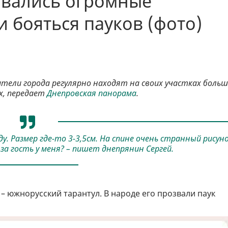
овались огромные
и бояться пауков (фото)
тели города регулярно находят на своих участках больш
х, передает
Днепровская панорама
.
ду. Размер где-то 3-3,5см. На спине очень странный рисун
а гость у меня? – пишет днепрянин Сергей.
 – южнорусский тарантул. В народе его прозвали паук