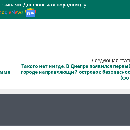
 новинами
Дніпровської порадниці
у
o
o
g
l
e
N
e
w
s
Следующая стат
Такого нет нигде. В Днепре появился первы
амме
городе направляющий островок безопасно
(фо