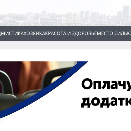
Д
МИСТИКА
ХОЗЯЙКА
КРАСОТА И ЗДОРОВЬЕ
МЕСТО СИЛЫ
О