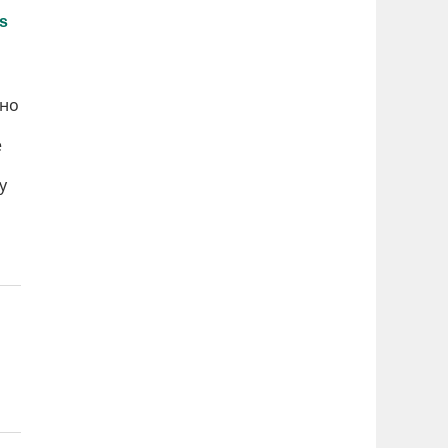
 но
е
у