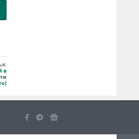
ья:
й в
сти
то)