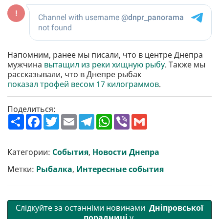
Напомним, ранее мы писали, что в центре Днепра
мужчина
вытащил из реки хищную рыбу
. Также мы
рассказывали, что в Днепре рыбак
показал трофей весом 17 килограммов
.
Поделиться:
П
F
T
E
T
W
V
G
о
a
w
m
e
h
i
m
ш
c
i
a
l
a
b
a
и
e
t
i
e
t
e
i
р
b
t
l
g
s
r
l
Категории:
События
,
Новости Днепра
и
o
e
r
A
т
o
r
a
p
Метки:
Рыбалка
,
Интересные события
и
k
m
p
Слідкуйте за останніми новинами
Дніпровської
порадниці
у