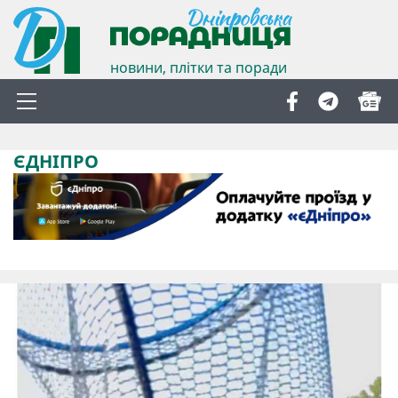
новини, плітки та поради
ЄДНІПРО