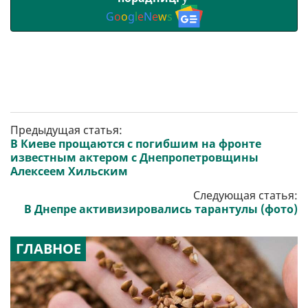
G
o
o
g
l
e
N
e
w
s
Предыдущая статья:
В Киеве прощаются с погибшим на фронте
известным актером с Днепропетровщины
Алексеем Хильским
Следующая статья:
В Днепре активизировались тарантулы (фото)
ГЛАВНОЕ