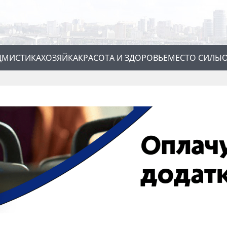
Д
МИСТИКА
ХОЗЯЙКА
КРАСОТА И ЗДОРОВЬЕ
МЕСТО СИЛЫ
О