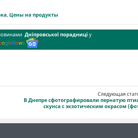
рка
,
Цены на продукты
 новинами
Дніпровської порадниці
у
o
o
g
l
e
N
e
w
s
Следующая стат
В Днепре сфотографировали пернатую пти
скунса с экзотическим окрасом (фо