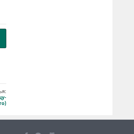
ья:
цу-
то)