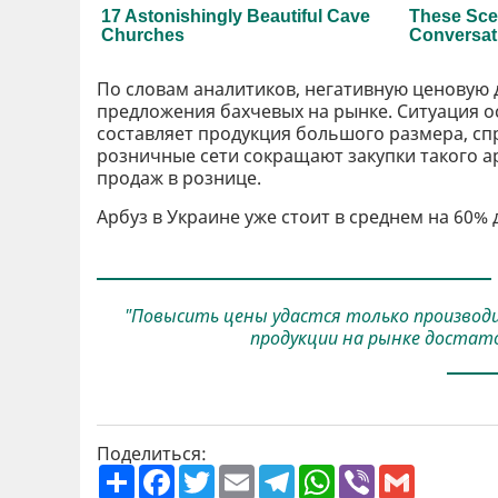
По словам аналитиков, негативную ценовую
предложения бахчевых на рынке. Ситуация о
составляет продукция большого размера, сп
розничные сети сокращают закупки такого а
продаж в рознице.
Арбуз в Украине уже стоит в среднем на 60% д
"Повысить цены удастся только производи
продукции на рынке достато
Поделиться:
П
F
T
E
T
W
V
G
о
a
w
m
e
h
i
m