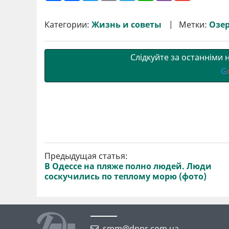
ш
c
i
a
l
a
b
a
и
e
t
i
e
t
e
i
р
b
t
l
g
s
r
l
Категории:
Жизнь и советы
Метки:
Озе
и
o
e
r
A
т
o
r
a
p
и
k
m
p
Слідкуйте за останніми
G
Предыдущая статья:
В Одессе на пляже полно людей. Люди
соскучились по теплому морю (фото)
smm@dnpr.com.ua