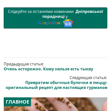
Слідкуйте за останніми новинами
Дніпровської
порадниці
у
G
o
o
g
l
e
N
e
w
s
Предыдущая статья:
Очень осторожно. Кому нельзя есть тыкву
Следующая статья:
Превратим обычные булочки в пиццу:
оригинальный рецепт для настоящих гурманов
ГЛАВНОЕ