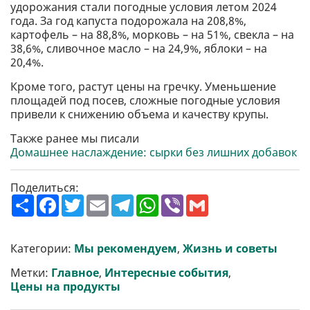
удорожания стали погодные условия летом 2024
года. За год капуста подорожала на 208,8%,
картофель – на 88,8%, морковь – на 51%, свекла – на
38,6%, сливочное масло – на 24,9%, яблоки – на
20,4%.
Кроме того, растут цены на гречку. Уменьшение
площадей под посев, сложные погодные условия
привели к снижению объема и качеству крупы.
Также ранее мы писали
Домашнее наслаждение: сырки без лишних добавок
Поделиться:
П
F
T
E
T
W
V
G
о
a
w
m
e
h
i
m
ш
c
i
a
l
a
b
a
и
e
t
i
e
t
e
i
р
b
t
l
g
s
r
l
Категории:
Мы рекомендуем
,
Жизнь и советы
и
o
e
r
A
т
o
r
a
p
Метки:
Главное
,
Интересные события
,
и
k
m
p
Цены на продукты