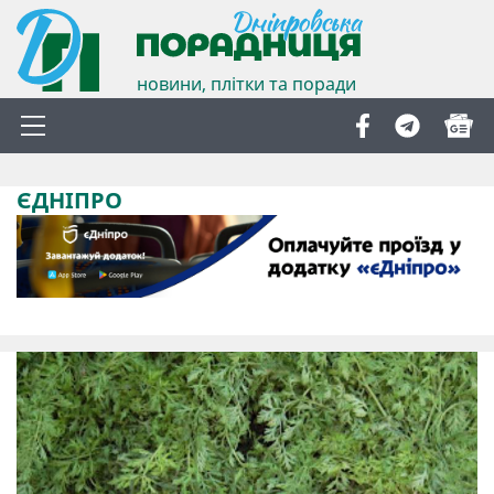
новини, плітки та поради
ЄДНІПРО