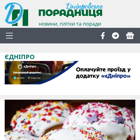
новини, плітки та поради
ЄДНІПРО