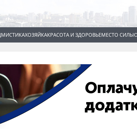
Д
МИСТИКА
ХОЗЯЙКА
КРАСОТА И ЗДОРОВЬЕ
МЕСТО СИЛЫ
О