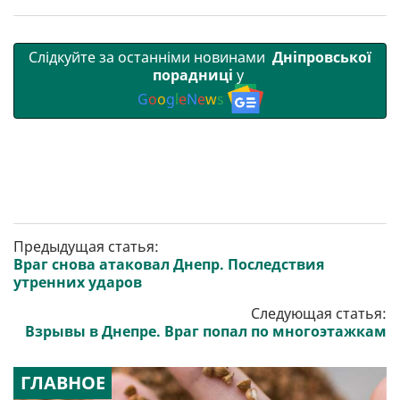
Слідкуйте за останніми новинами
Дніпровської
порадниці
у
G
o
o
g
l
e
N
e
w
s
Предыдущая статья:
Враг снова атаковал Днепр. Последствия
утренних ударов
Следующая статья:
Взрывы в Днепре. Враг попал по многоэтажкам
ГЛАВНОЕ