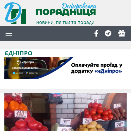
новини, плітки та поради
ЄДНІПРО