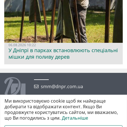
06.08.2026 10:22
У Дніпрі в парках встановлюють спеціальні
мішки для поливу дерев
smm@dnpr.com.ua
Ми використовуємо cookie щоб як найкраще
добирати та відображати контент. Якщо Ви
продовжуєте користуватись сайтом, ми вважаємо,
що Ви погодились з цим.
Детальніше
©2026 https://dnpr.com.ua Дніпровська порадниця
Всі права захищені. При повному або частковому використанні