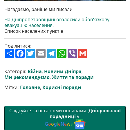
Нагадаємо, раніше ми писали
На Дніпропетровщині оголосили обов’язкову
евакуацію населення.
Список населених пунктів
Поділитися:
П
F
T
E
T
W
V
G
о
a
w
m
e
h
i
m
ш
c
i
a
l
a
b
a
и
e
t
i
e
t
e
i
р
b
t
l
g
s
r
l
Категорії:
Війна
,
Новини Дніпра
,
и
o
e
r
A
Ми рекомендуємо
,
Життя та поради
т
o
r
a
p
и
k
m
p
Мітки:
Головне
,
Корисні поради
Слідкуйте за останніми новинами
Дніпровської
порадниці
у
G
o
o
g
l
e
N
e
w
s