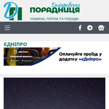
новини, плітки та поради
ЄДНІПРО