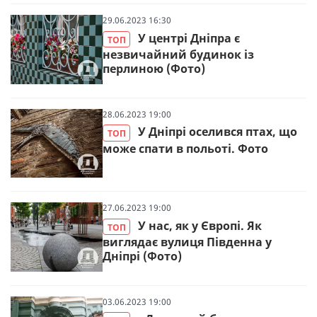
29.06.2023 16:30
У центрі Дніпра є
ТОП
незвичайний будинок із
перлиною (Фото)
28.06.2023 19:00
У Дніпрі оселився птах, що
ТОП
може спати в польоті. Фото
27.06.2023 19:00
У нас, як у Європі. Як
ТОП
виглядає вулиця Південна у
Дніпрі (Фото)
03.06.2023 19:00