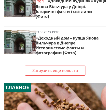
«Доходний будинок» купця
ТОП
Якова Вільчура у Дніпрі.
Історичні факти і світлини
(Фото)
03.06.2023 19:00
«Доходный дом» купца Якова
Вильчура в Днепре.
Исторические факты и
фотографии (Фото)
Загрузить еще новости
ГЛАВНОЕ