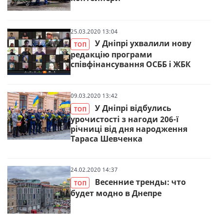
25.03.2020 13:04
У Дніпрі ухвалили нову
ТОП
редакцію програми
співфінансування ОСББ і ЖБК
09.03.2020 13:42
У Дніпрі відбулись
ТОП
урочистості з нагоди 206-ї
річниці від дня народження
Тараса Шевченка
24.02.2020 14:37
Весенние тренды: что
ТОП
будет модно в Днепре