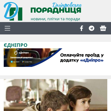
новини, плітки та поради
ЄДНІПРО