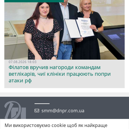
07.08.2026 18:03
Філатов вручив нагороди командам
ветлікарів, чиї клініки працюють попри
атаки рф
smm@dnpr.com.ua
Ми використовуємо cookie щоб як найкраще