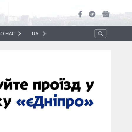
О НАС
UA
ПРО НАС
РЕКЛАМА
ПОЛІТИКА КОНФІДЕНЦІЙНОСТІ