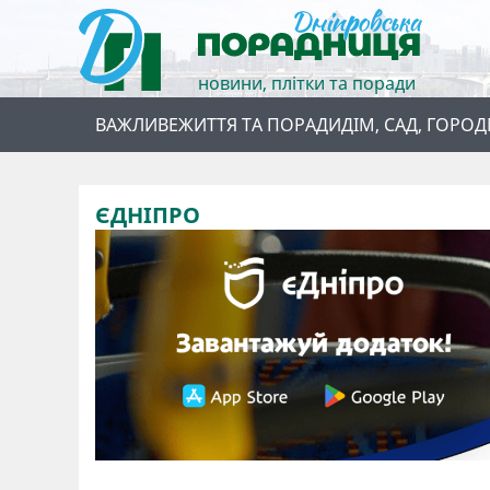
новини, плітки та поради
ВАЖЛИВЕ
ЖИТТЯ ТА ПОРАДИ
ДІМ, САД, ГОРОД
ЄДНІПРО