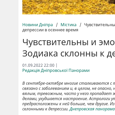
Новини Дніпра
/
Містика
/
Чувствительны
депрессии в осеннее время
Чувствительны и эмо
Зодиака склонны к д
01.09.2022 22:00 |
Редакція Дніпровської Панорами
В сентябре-октябре многие сталкиваются с т
связано с заболеванием и, в целом, не опасн
вялым, тревожным, часто у него пропадает 
делами, ухудшается настроение. Астрологи 
предрасположены к ней больше, чем другие. 
склонными к депрессии.
Днепровская панорама