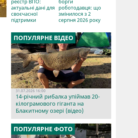
реєстр ВПО:
борги
актуальні дані для
роботодавця: що
своєчасної
змінилося з 2
підтримки
серпня 2026 року
ПОПУЛЯРНЕ ВІДЕО
31.07.2026 16:00
14-річний рибалка упіймав 20-
кілограмового гіганта на
Блакитному озері (відео)
ПОПУЛЯРНЕ ФОТО