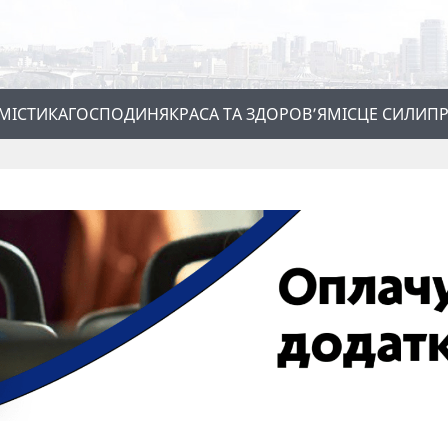
МІСТИКА
ГОСПОДИНЯ
КРАСА ТА ЗДОРОВ’Я
МІСЦЕ СИЛИ
ПР