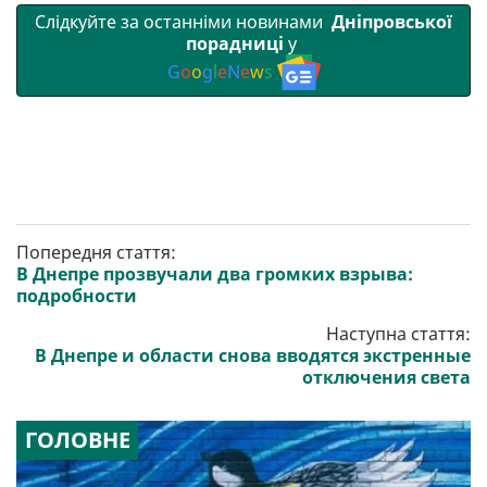
Слідкуйте за останніми новинами
Дніпровської
порадниці
у
G
o
o
g
l
e
N
e
w
s
Попередня стаття:
В Днепре прозвучали два громких взрыва:
подробности
Наступна стаття:
В Днепре и области снова вводятся экстренные
отключения света
ГОЛОВНЕ