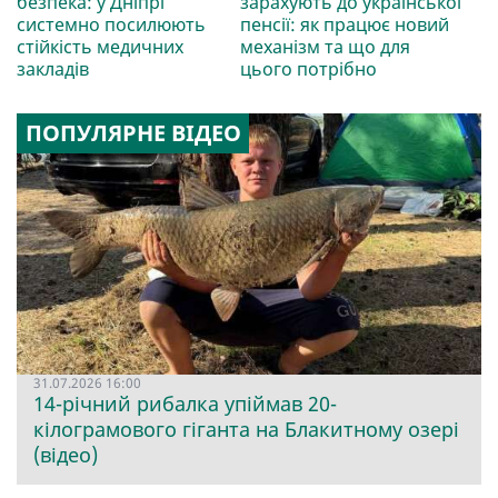
безпека: у Дніпрі
зарахують до української
системно посилюють
пенсії: як працює новий
стійкість медичних
механізм та що для
закладів
цього потрібно
ПОПУЛЯРНЕ ВІДЕО
31.07.2026 16:00
14-річний рибалка упіймав 20-
кілограмового гіганта на Блакитному озері
(відео)