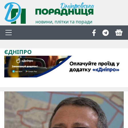
новини, плітки та поради
ЄДНІПРО