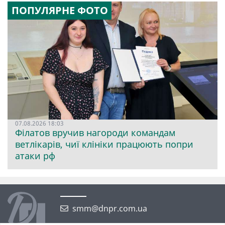
ПОПУЛЯРНЕ ФОТО
07.08.2026 18:03
Філатов вручив нагороди командам
ветлікарів, чиї клініки працюють попри
атаки рф
smm@dnpr.com.ua