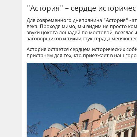
"Астория" – сердце историче
Для современного днепрянина "Астория" - э
века. Проходя мимо, мы видим не просто ко
звуки цокота лошадей по мостовой, возгла
заговорщиков и тихий стук сердца меняющег
Астория остается сердцем исторических со
пристанем для тех, кто приезжает в наш горо