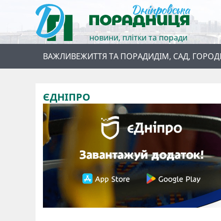
новини, плітки та поради
ВАЖЛИВЕ
ЖИТТЯ ТА ПОРАДИ
ДІМ, САД, ГОРОД
ЄДНІПРО