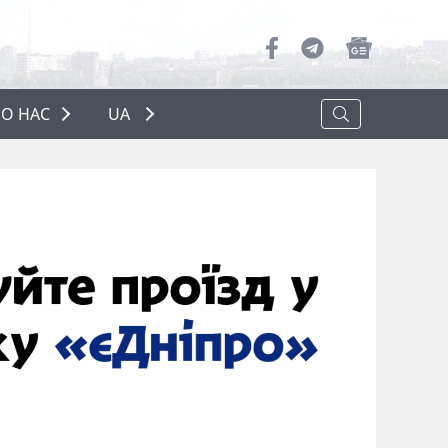
О НАС
UA
ПРО НАС
РЕКЛАМА
ПОЛІТИКА КОНФІДЕНЦІЙНОСТІ