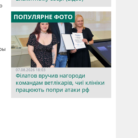
о
ПОПУЛЯРНЕ ФОТО
оры
07.08.2026 18:03
Філатов вручив нагороди
командам ветлікарів, чиї клініки
працюють попри атаки рф