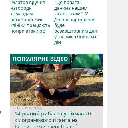
Філатов вручив
"Це повага і
нагороди
данина нашим
командам
захисникам". У
ветлікарів, чиї
Дніпрі паркування
клініки працюють
буде
попри атаки рф
безкоштовним для
учасників бойових
дій
е
ПОПУЛЯРНЕ ВІДЕО
31.07.2026 16:00
н
14-річний рибалка упіймав 20-
кілограмового гіганта на
Блакитному озері (відео)