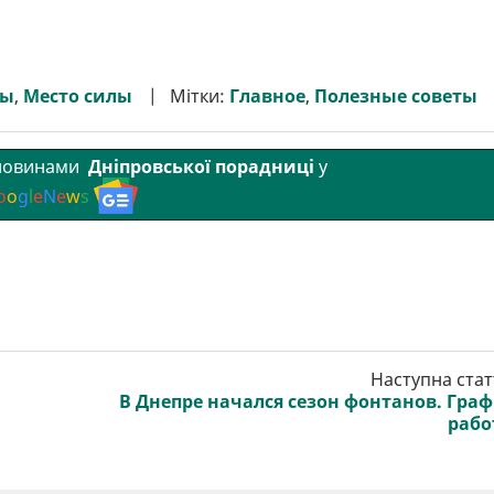
ты
,
Место силы
Мітки:
Главное
,
Полезные советы
 новинами
Дніпровської порадниці
у
o
o
g
l
e
N
e
w
s
Наступна стат
В Днепре начался сезон фонтанов. Гра
рабо