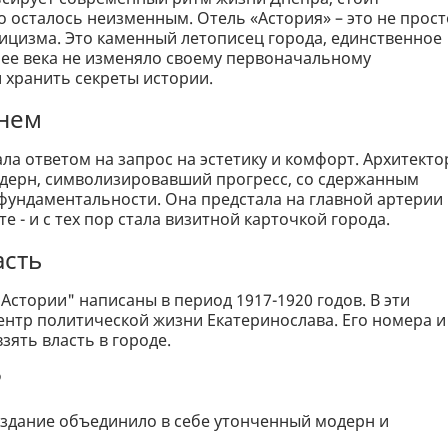
 осталось неизменным. Отель «Астория» – это не прост
сицизма. Это каменный летописец города, единственное
лее века не изменяло своему первоначальному
 хранить секреты истории.
енем
ала ответом на запрос на эстетику и комфорт. Архитект
дерн, символизировавший прогресс, со сдержанным
ундаментальности. Она предстала на главной артерии
 - и с тех пор стала визитной карточкой города.
асть
стории" написаны в период 1917-1920 годов. В эти
ентр политической жизни Екатеринослава. Его номера и
зять власть в городе.
?
, здание объединило в себе утонченный модерн и