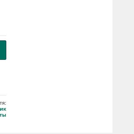
тя:
фик
ты