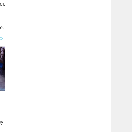
л.
е.
му