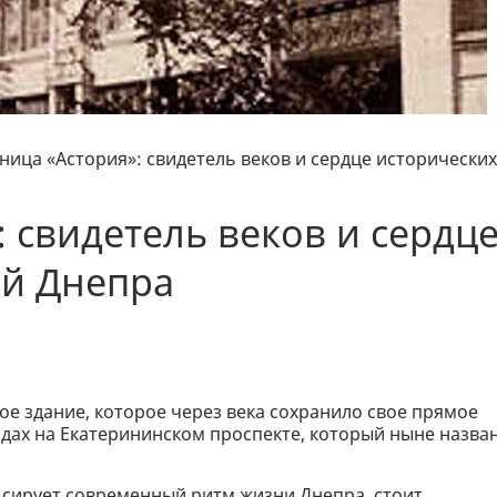
ница «Астория»: свидетель веков и сердце исторических
 свидетель веков и сердц
ий Днепра
ое здание, которое через века сохранило свое прямое
одах на Екатерининском проспекте, который ныне назва
ьсирует современный ритм жизни Днепра, стоит