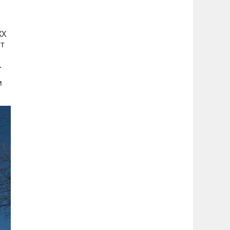
XX
ит
.
м