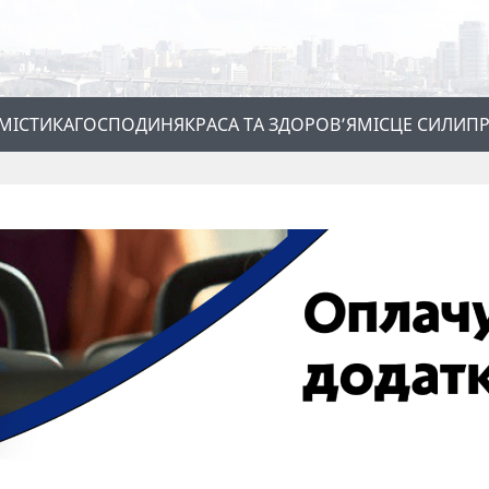
МІСТИКА
ГОСПОДИНЯ
КРАСА ТА ЗДОРОВ’Я
МІСЦЕ СИЛИ
ПР