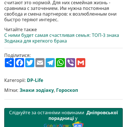
считают это нормой. Для них семейная жизнь -
сравнима с заточением. Им нужна постоянная
свобода и смена партнеров: к возлюбленным они
быстро теряют интерес.
Читайте также
С ними будет самая счастливая семья: ТОП-3 знака
Зодиака для крепкого брака
Поділитися:
П
F
T
E
T
W
V
G
о
a
w
m
e
h
i
m
ш
c
i
a
l
a
b
a
и
e
t
i
e
t
e
i
р
b
t
l
g
s
r
l
Категорії:
DP-Life
и
o
e
r
A
т
o
r
a
p
Мітки:
Знаки зодіаку
,
Гороскоп
и
k
m
p
Слідкуйте за останніми новинами
Дніпровської
порадниці
у
G
o
o
g
l
e
N
e
w
s