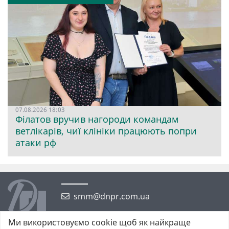
07.08.2026 18:03
Філатов вручив нагороди командам
ветлікарів, чиї клініки працюють попри
атаки рф
smm@dnpr.com.ua
Ми використовуємо cookie щоб як найкраще