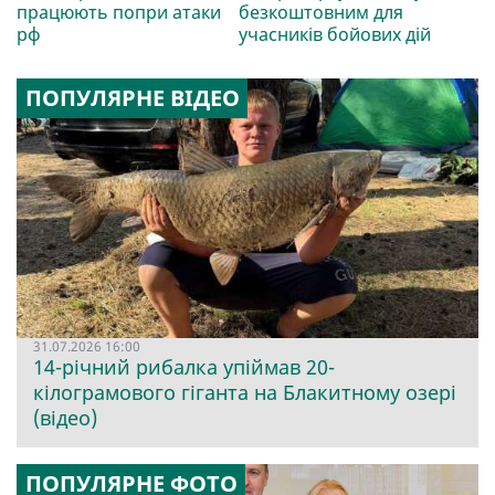
працюють попри атаки
безкоштовним для
рф
учасників бойових дій
ПОПУЛЯРНЕ ВІДЕО
31.07.2026 16:00
14-річний рибалка упіймав 20-
кілограмового гіганта на Блакитному озері
(відео)
ПОПУЛЯРНЕ ФОТО