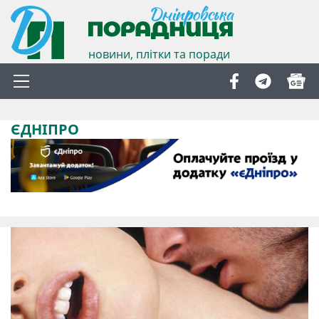
новини, плітки та поради
ЄДНІПРО