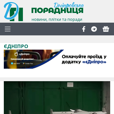
новини, плітки та поради
ЄДНІПРО