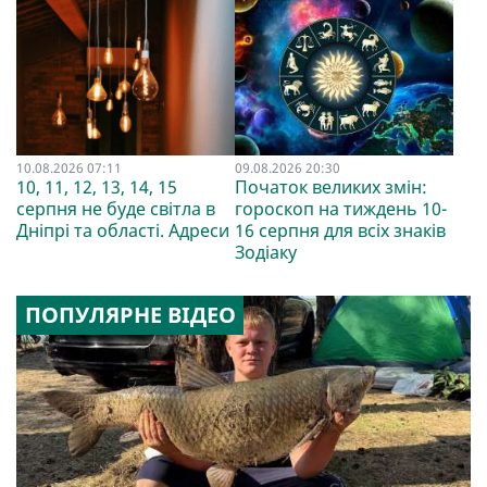
10.08.2026 07:11
09.08.2026 20:30
10, 11, 12, 13, 14, 15
Початок великих змін:
серпня не буде світла в
гороскоп на тиждень 10-
Дніпрі та області. Адреси
16 серпня для всіх знаків
Зодіаку
ПОПУЛЯРНЕ ВІДЕО