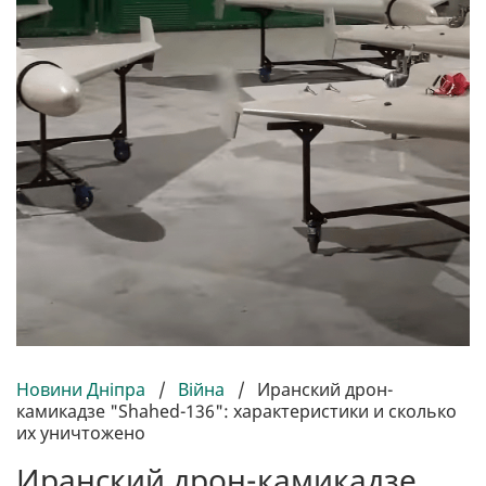
Новини Дніпра
/
Війна
/
Иранский дрон-
камикадзе "Shahed-136": характеристики и сколько
их уничтожено
Иранский дрон-камикадзе