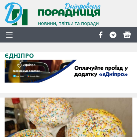
новини, плітки та поради
ЄДНІПРО