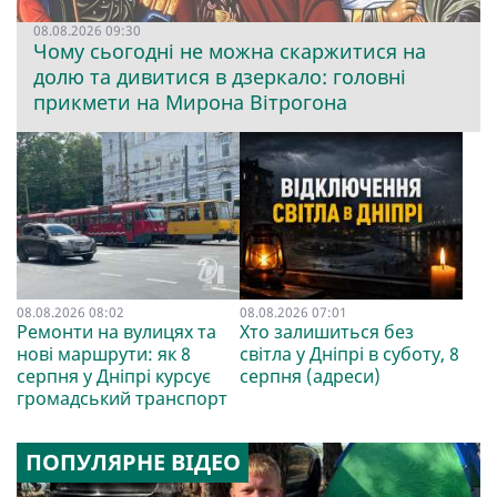
08.08.2026 09:30
Чому сьогодні не можна скаржитися на
долю та дивитися в дзеркало: головні
прикмети на Мирона Вітрогона
08.08.2026 08:02
08.08.2026 07:01
Ремонти на вулицях та
Хто залишиться без
нові маршрути: як 8
світла у Дніпрі в суботу, 8
серпня у Дніпрі курсує
серпня (адреси)
громадський транспорт
ПОПУЛЯРНЕ ВІДЕО