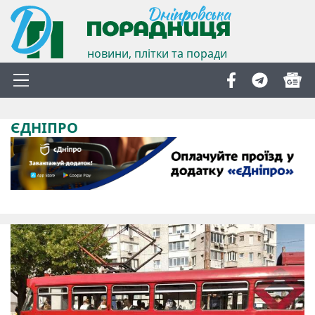
новини, плітки та поради
ЄДНІПРО