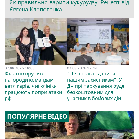
Як правильно варити кукурудзу. Рецепт від
Євгена Клопотенка
07.08.2026 18:03
07.08.2026 17:44
Філатов вручив
"Це повага і данина
нагороди командам
нашим захисникам". У
ветлікарів, чиї клініки
Дніпрі паркування буде
працюють попри атаки
безкоштовним для
рф
учасників бойових дій
ПОПУЛЯРНЕ ВІДЕО