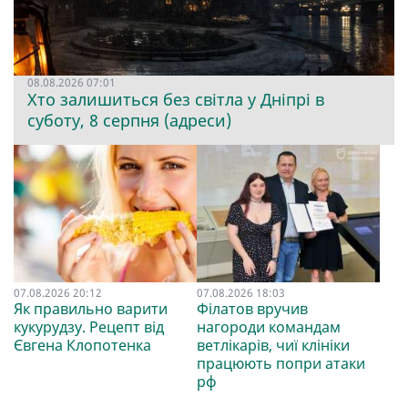
08.08.2026 07:01
Хто залишиться без світла у Дніпрі в
суботу, 8 серпня (адреси)
07.08.2026 20:12
07.08.2026 18:03
Як правильно варити
Філатов вручив
кукурудзу. Рецепт від
нагороди командам
Євгена Клопотенка
ветлікарів, чиї клініки
працюють попри атаки
рф