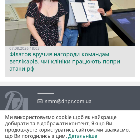
07.08.2026 18:03
Філатов вручив нагороди командам
ветлікарів, чиї клініки працюють попри
атаки рф
smm@dnpr.com.ua
Ми використовуємо cookie щоб як найкраще
добирати та відображати контент. Якщо Ви
продовжуєте користуватись сайтом, ми вважаємо,
що Ви погодились з цим.
Детальніше
©2026 https://dnpr.com.ua Дніпровська порадниця