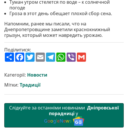
Туман утром стелется по воде – к солнечной
погоде
Гроза в этот день обещает плохой сбор сена.
Напомним, ранее мы писали, что на
Днепропетровщине заметили краснокнижный
грызун, который может навредить урожаю.
Поділитися:
П
F
T
E
T
W
V
G
о
a
w
m
e
h
i
m
ш
c
i
a
l
a
b
a
и
e
t
i
e
t
e
i
р
b
t
l
g
s
r
l
Категорії:
Новости
и
o
e
r
A
т
o
r
a
p
Мітки:
Традиції
и
k
m
p
Слідкуйте за останніми новинами
Дніпровської
порадниці
у
G
o
o
g
l
e
N
e
w
s