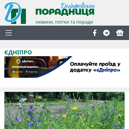
новини, плітки та поради
ЄДНІПРО