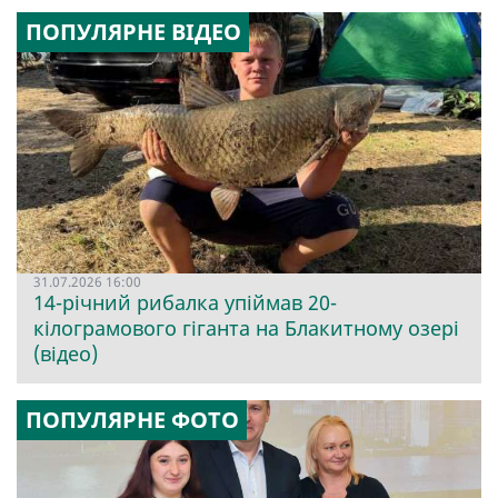
ПОПУЛЯРНЕ ВІДЕО
31.07.2026 16:00
14-річний рибалка упіймав 20-
кілограмового гіганта на Блакитному озері
(відео)
ПОПУЛЯРНЕ ФОТО