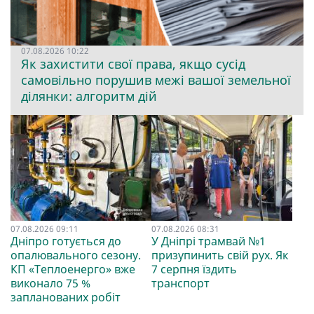
07.08.2026 10:22
Як захистити свої права, якщо сусід
самовільно порушив межі вашої земельної
ділянки: алгоритм дій
07.08.2026 09:11
07.08.2026 08:31
Дніпро готується до
У Дніпрі трамвай №1
опалювального сезону.
призупинить свій рух. Як
КП «Теплоенерго» вже
7 серпня їздить
виконало 75 %
транспорт
запланованих робіт