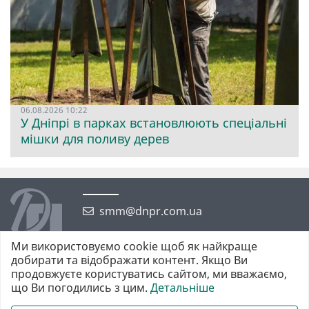
06.08.2026 10:22
У Дніпрі в парках встановлюють спеціальні
мішки для поливу дерев
smm@dnpr.com.ua
Ми використовуємо cookie щоб як найкраще
добирати та відображати контент. Якщо Ви
продовжуєте користуватись сайтом, ми вважаємо,
що Ви погодились з цим.
Детальніше
©2026 https://dnpr.com.ua Дніпровська порадниця
Всі права захищені. При повному або частковому використанні