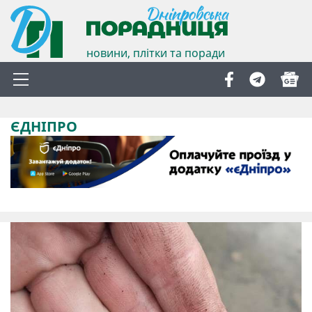
новини, плітки та поради
ЄДНІПРО