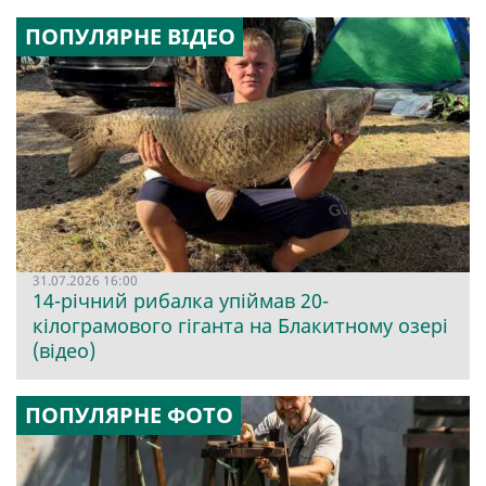
ПОПУЛЯРНЕ ВІДЕО
31.07.2026 16:00
14-річний рибалка упіймав 20-
кілограмового гіганта на Блакитному озері
(відео)
ПОПУЛЯРНЕ ФОТО