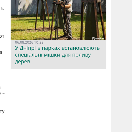
в,
от
06.08.2026 10:22
У Дніпрі в парках встановлюють
а
спеціальні мішки для поливу
дерев
а
 –
ту.