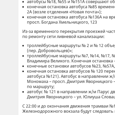
автобусы №18, №55 и №151А совершают объ
конечная остановка автобуса №85 временн
2А (возле отделения «Новая почта»);
конечная остановка автобуса №136А на вр
просп. Богдана Хмельницкого, 123
Из-за временного перекрытия проезжей част
по ремонту сети ливневой канализации:
троллейбусные маршруты № 2 и № 12 объе
(пер. Добровольцев)»;
троллейбусные маршруты №7, №14, №17, №
Владимира Великого. Конечная остановка 
конечные остановки автобусов №23, №57А,
конечная остановка автобусов № 120 пере
автобуса №121). Автобус в направлении ж/
Мономаха – просп. Дмитрия Яворницкого – 
по маршруту;
автобус № 121 в направлении ж/м Парус дв
Дмитрия Яворницкого – ул. Юлиуша Словацк
С 22:00 и до окончания движения трамваи №1
Железнодорожного вокзала будут следовать