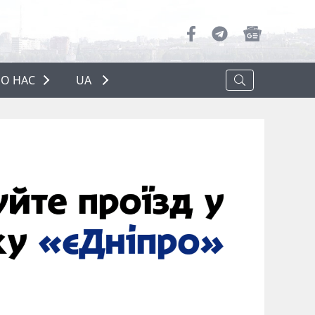
О НАС
UA
ПРО НАС
РЕКЛАМА
ПОЛІТИКА КОНФІДЕНЦІЙНОСТІ