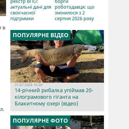
реєстр ВПО:
борги
актуальні дані для
роботодавця: що
своєчасної
змінилося з 2
підтримки
серпня 2026 року
т в
ПОПУЛЯРНЕ ВІДЕО
31.07.2026 16:00
14-річний рибалка упіймав 20-
кілограмового гіганта на
Блакитному озері (відео)
л.
ПОПУЛЯРНЕ ФОТО