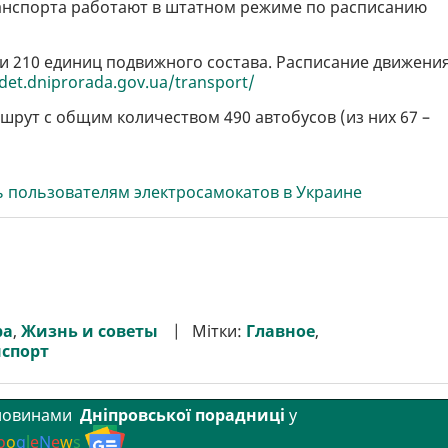
анспорта работают в штатном режиме по расписанию
и 210 единиц подвижного состава. Расписание движени
/det.dniprorada.gov.ua/transport/
шрут с общим количеством 490 автобусов (из них 67 –
ь пользователям электросамокатов в Украине
ра
,
Жизнь и советы
Мітки:
Главное
,
спорт
 новинами
Дніпровської порадниці
у
o
o
g
l
e
N
e
w
s