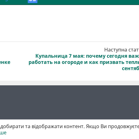
Наступна стат
Купальница 7 мая: почему сегодня ва
енке
работать на огороде и как призвать теп
сентя
добирати та відображати контент. Якщо Ви продовжуєте
іше
 матеріалів обов'язкове активне гіперпосилання у першому абзаці.