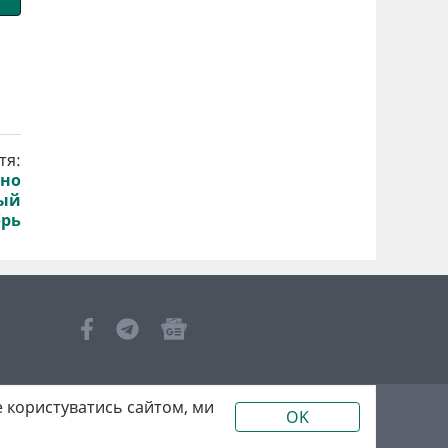
тя:
жно
лый
брь
 користуватись сайтом, ми
OK