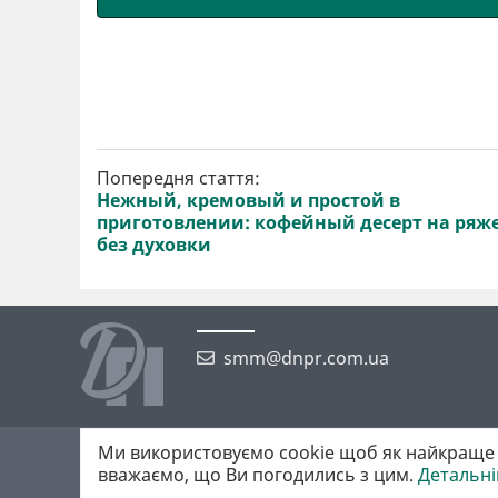
Попередня стаття:
Нежный, кремовый и простой в
приготовлении: кофейный десерт на ряж
без духовки
smm@dnpr.com.ua
Ми використовуємо cookie щоб як найкраще 
©2026 https://dnpr.com.ua Дніпровська порадниця
вважаємо, що Ви погодились з цим.
Детальн
Всі права захищені. При повному або частковому використанні