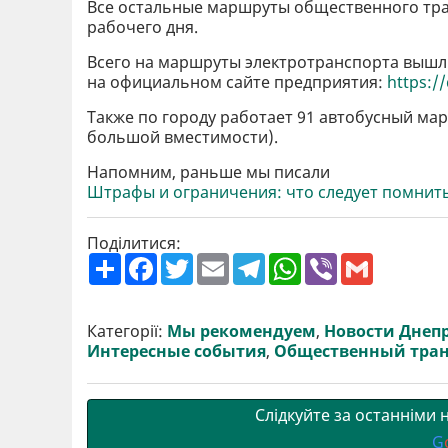
Все остальные маршруты общественного тр
рабочего дня.
Всего на маршруты электротранспорта вышл
на официальном сайте предприятия:
https:/
Также по городу работает 91 автобусный мар
большой вместимости).
Напомним, раньше мы писали
Штрафы и ограничения: что следует помнит
Поділитися:
П
F
T
E
T
W
V
G
о
a
w
m
e
h
i
m
ш
c
i
a
l
a
b
a
и
e
t
i
e
t
e
i
р
b
t
l
g
s
r
l
Категорії:
Мы рекомендуем
,
Новости Днеп
и
o
e
r
A
Интересные события
,
Общественный тран
т
o
r
a
p
и
k
m
p
Слідкуйте за останніми
G