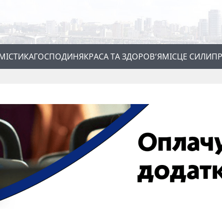
МІСТИКА
ГОСПОДИНЯ
КРАСА ТА ЗДОРОВ’Я
МІСЦЕ СИЛИ
ПР