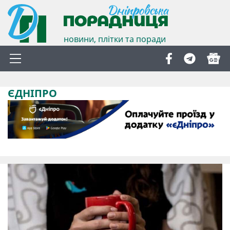
новини, плітки та поради
ЄДНІПРО