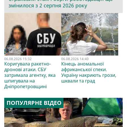
змінилося з 2 серпня 2026 року
06.08.2026 15:32
06.08.2026 14:40
Коригувала ракетно-
Кінець аномальної
дронові атаки. СБУ
африканської спеки.
затримала агентку, яка
Україну накриють грози,
шпигувала на
шквали та град
Дніпропетровщині
ПОПУЛЯРНЕ ВІДЕО