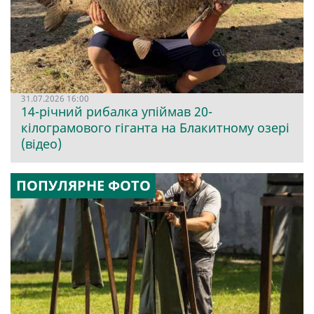
31.07.2026 16:00
14-річний рибалка упіймав 20-
кілограмового гіганта на Блакитному озері
(відео)
ПОПУЛЯРНЕ ФОТО