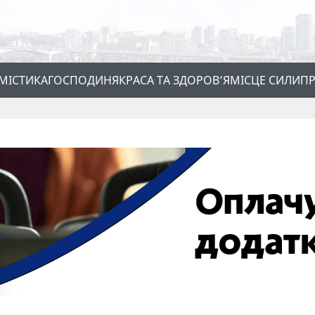
МІСТИКА
ГОСПОДИНЯ
КРАСА ТА ЗДОРОВ’Я
МІСЦЕ СИЛИ
ПР