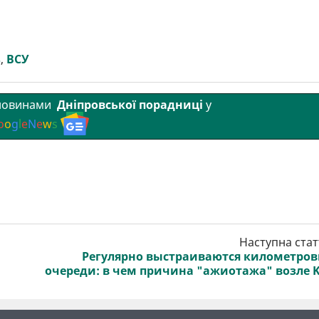
ь
,
ВСУ
 новинами
Дніпровської порадниці
у
o
o
g
l
e
N
e
w
s
Наступна стат
Регулярно выстраиваются километро
очереди: в чем причина "ажиотажа" возле 