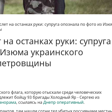
лет на останках руки: супруга опознала по фото из Изю
ы
на останках руки: супруга
 Изюма украинского
опетровщины
ского флага, которую отыскали среди человеческих
ежит бойцу ​​93 бригады Холодный Яр - Сергею из
анорама
, ссылаясь на
Днепр оперативный
.
упантов, там нашли сотни тел убитых россиянами местн