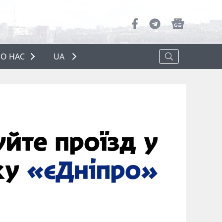
О НАС
UA
ПРО НАС
РЕКЛАМА
ПОЛІТИКА КОНФІДЕНЦІЙНОСТІ