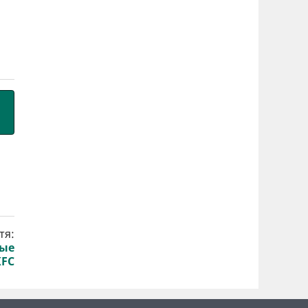
тя:
вые
KFC