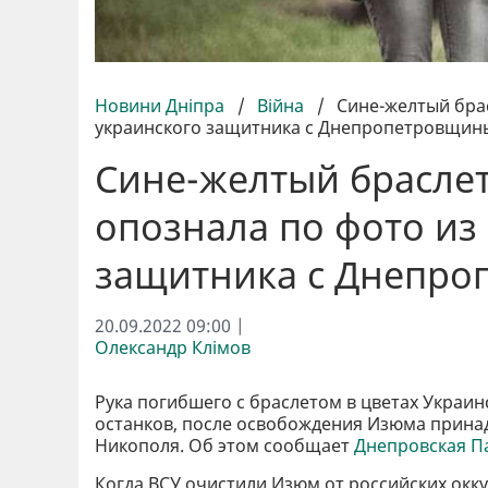
Новини Дніпра
/
Війна
/
Сине-желтый брас
украинского защитника с Днепропетровщин
Сине-желтый браслет 
опознала по фото из
защитника с Днепр
20.09.2022 09:00 |
Олександр Клімов
Рука погибшего с браслетом в цветах Украин
останков, после освобождения Изюма принадл
Никополя. Об этом сообщает
Днепровская П
Когда ВСУ очистили Изюм от российских окк