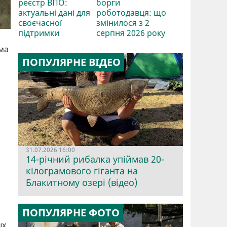
реєстр ВПО:
борги
актуальні дані для
роботодавця: що
своєчасної
змінилося з 2
підтримки
серпня 2026 року
ма
ПОПУЛЯРНЕ ВІДЕО
31.07.2026 16:00
14-річний рибалка упіймав 20-
кілограмового гіганта на
Блакитному озері (відео)
ПОПУЛЯРНЕ ФОТО
ых