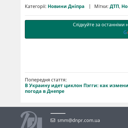
р
b
t
l
g
s
r
l
Категорії:
Новини Дніпра
Мітки:
ДТП
,
Но
и
o
e
r
A
т
o
r
a
p
и
k
m
p
Слідкуйте за останніми
G
Попередня стаття:
В Украину идет циклон Пэгги: как измен
погода в Днепре
smm@dnpr.com.ua