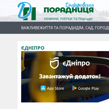
новини, плітки та поради
ВАЖЛИВЕ
ЖИТТЯ ТА ПОРАДИ
ДІМ, САД, ГОРОД
ЄДНІПРО