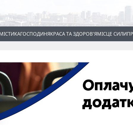
МІСТИКА
ГОСПОДИНЯ
КРАСА ТА ЗДОРОВ’Я
МІСЦЕ СИЛИ
ПР