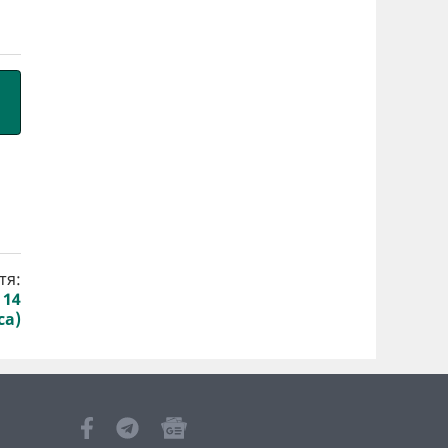
тя:
 14
са)