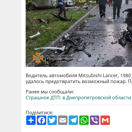
Водитель автомобиля Mitsubishi Lancer, 1980
удалось предотвратить возможный пожар. П
Ранее мы сообщали:
Страшное ДТП: в Днепропетровской области 
Поділитися:
П
F
T
E
T
W
V
G
о
a
w
m
e
h
i
m
ш
c
i
a
l
a
b
a
и
e
t
i
e
t
e
i