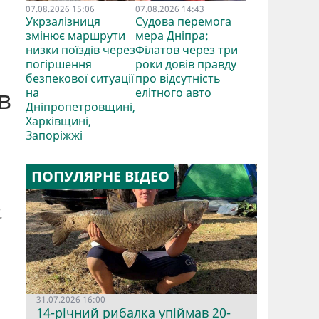
07.08.2026 15:06
07.08.2026 14:43
Укрзалізниця
Судова перемога
змінює маршрути
мера Дніпра:
низки поїздів через
Філатов через три
погіршення
роки довів правду
безпекової ситуації
про відсутність
в
на
елітного авто
Дніпропетровщині,
Харківщині,
Запоріжжі
ПОПУЛЯРНЕ ВІДЕО
.
31.07.2026 16:00
14-річний рибалка упіймав 20-