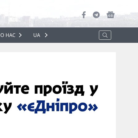
О НАС
UA
ПРО НАС
РЕКЛАМА
ПОЛІТИКА КОНФІДЕНЦІЙНОСТІ