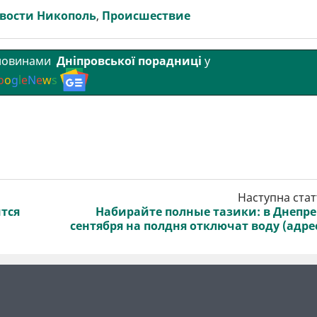
вости Никополь
,
Происшествие
 новинами
Дніпровської порадниці
у
o
o
g
l
e
N
e
w
s
Наступна стат
ится
Набирайте полные тазики: в Днепре
сентября на полдня отключат воду (адре