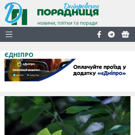
новини, плітки та поради
ЄДНІПРО