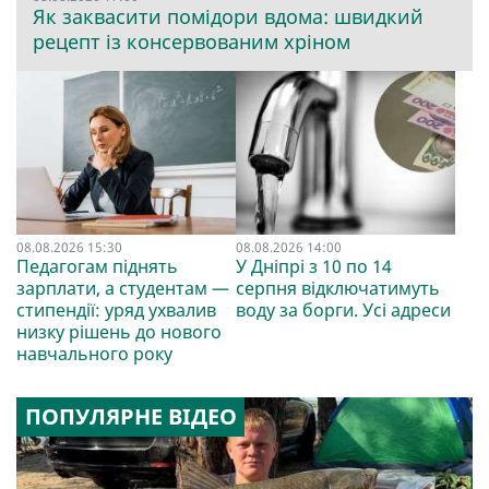
Як заквасити помідори вдома: швидкий
рецепт із консервованим хріном
08.08.2026 15:30
08.08.2026 14:00
Педагогам піднять
У Дніпрі з 10 по 14
зарплати, а студентам —
серпня відключатимуть
стипендії: уряд ухвалив
воду за борги. Усі адреси
низку рішень до нового
навчального року
ПОПУЛЯРНЕ ВІДЕО