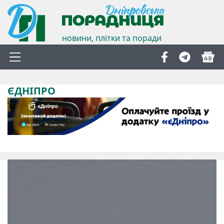
новини, плітки та поради
ЄДНІПРО