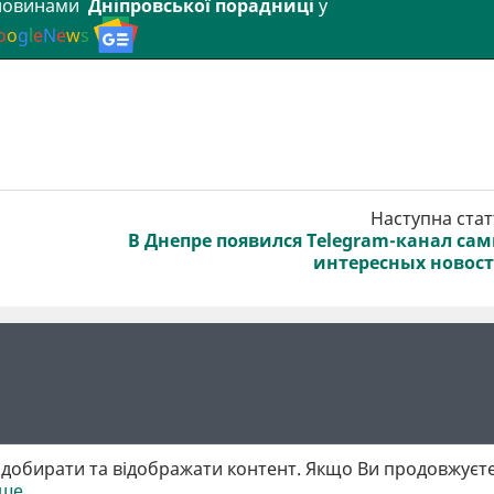
 новинами
Дніпровської порадниці
у
o
o
g
l
e
N
e
w
s
Наступна стат
В Днепре появился Telegram-канал са
интересных новос
добирати та відображати контент. Якщо Ви продовжуєте
іше
 матеріалів обов'язкове активне гіперпосилання у першому абзаці.