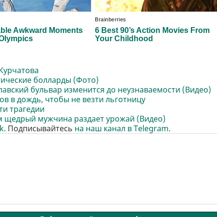
 Курчатова
тические болларды (Фото)
лавский бульвар изменится до неузнаваемости (Видео)
в в дождь, чтобы не везти льготницу
ти трагедии
м щедрый мужчина раздает урожай (Видео)
k.
Подписывайтесь
на наш канал в Telegram.