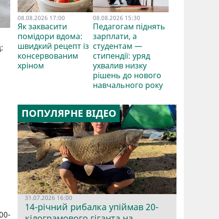
08.08.2026 17:00
08.08.2026 15:30
Як заквасити
Педагогам піднять
помідори вдома:
зарплати, а
швидкий рецепт із
студентам —
:
консервованим
стипендії: уряд
хріном
ухвалив низку
и
рішень до нового
навчального року
ПОПУЛЯРНЕ ВІДЕО
31.07.2026 16:00
14-річний рибалка упіймав 20-
00-
кілограмового гіганта на