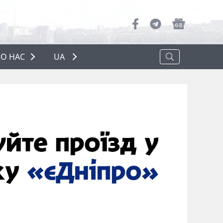
О НАС
UA
ПРО НАС
РЕКЛАМА
ПОЛІТИКА КОНФІДЕНЦІЙНОСТІ