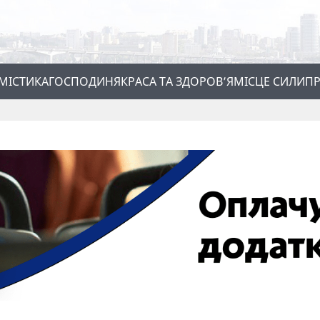
МІСТИКА
ГОСПОДИНЯ
КРАСА ТА ЗДОРОВ’Я
МІСЦЕ СИЛИ
ПР