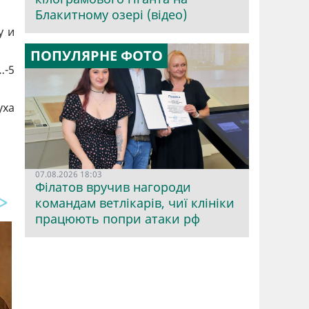
Блакитному озері (відео)
у и
ПОПУЛЯРНЕ ФОТО
…-5
уха
07.08.2026 18:03
Філатов вручив нагороди
командам ветлікарів, чиї клініки
працюють попри атаки рф