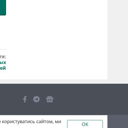
тя:
мых
тей
 користуватись сайтом, ми
OK