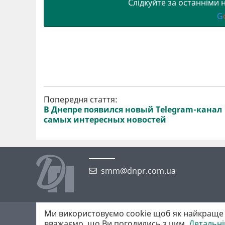
Слідкуйте за останніми
G
Попередня стаття:
В Днепре появился новый Telegram-канал
самых интересных новостей
smm@dnpr.com.ua
Ми використовуємо cookie щоб як найкраще 
©2026 https://dnpr.com.ua Дніпровська порадниця
вважаємо, що Ви погодились з цим.
Детальн
Всі права захищені. При повному або частковому використанні