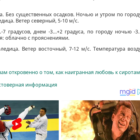
а. Без существенных осадков. Ночью и утром по город
дица. Ветер северный, 5-10 м/с.
-7 градусов, днем -3…+2 градуса, по городу ночью -3
ря: облачно с прояснениями.
ледица. Ветер восточный, 7-12 м/с. Температура возд
нам откровенно о том, как наигранная любовь к сиротам
достоверная информация