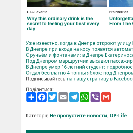
Уже известно, когда в Днепре откроют улицу
В Днепре при входе на косу появятся автома
С ручьём и фонтанами: в Днепре Екатеринос
Под Днепром маршрутчик высадил пассажиро
В Днепре умер 16-летний студент: подробнос
Отдал бесплатно 4 тонны яблок: под Днепро
Подписывайтесь
на нашу страницу в Faceboo
Поділитися:
П
F
T
E
T
W
V
G
о
a
w
m
e
h
i
m
ш
c
i
a
l
a
b
a
и
e
t
i
e
t
e
i
р
b
t
l
g
s
r
l
Категорії:
Не пропустите новости
,
DP-Life
и
o
e
r
A
т
o
r
a
p
и
k
m
p