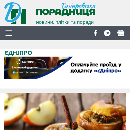
новини, плітки та поради
ЄДНІПРО