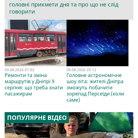
головні прикмети дня та про що не слід
говорити
09.08.2026 07:02
08.08.2026 20:12
Ремонти та зміна
Головне астрономічне
маршрутів у Дніпрі 9
шоу літа: жителі Дніпра
серпня: що треба знати
зможуть побачити
пасажирам
зорепад Персеїди (коли
саме)
ПОПУЛЯРНЕ ВІДЕО