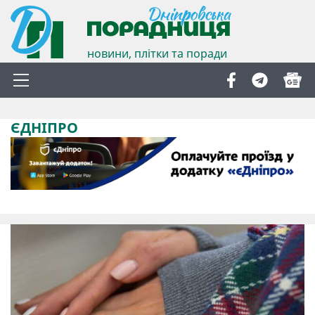
новини, плітки та поради
ЄДНІПРО