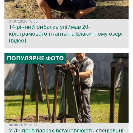
31.07.2026 16:00
14-річний рибалка упіймав 20-
кілограмового гіганта на Блакитному озері
(відео)
ПОПУЛЯРНЕ ФОТО
06.08.2026 10:22
У Дніпрі в парках встановлюють спеціальні