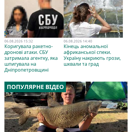
06.08.2026 15:32
06.08.2026 14:40
Коригувала ракетно-
Кінець аномальної
дронові атаки. СБУ
африканської спеки.
затримала агентку, яка
Україну накриють грози,
шпигувала на
шквали та град
Дніпропетровщині
ПОПУЛЯРНЕ ВІДЕО